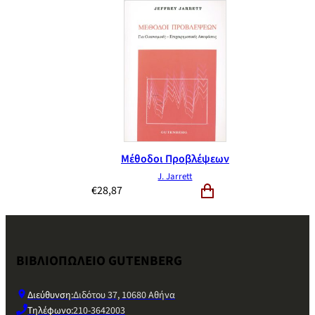
Μέθοδοι Προβλέψεων
J. Jarrett
€
28,87
ΒΙΒΛΙΟΠΩΛΕΙΟ GUTENBERG
Διεύθυνση:
Διδότου 37, 10680 Αθήνα
Τηλέφωνο:
210-3642003