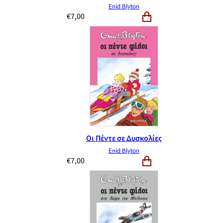
Enid Blyton
€
7,00
Οι Πέντε σε Δυσκολίες
Enid Blyton
€
7,00