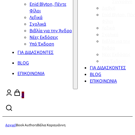
Σύγχρονη
Enid Blyton, Πέντε
Διεθνή
Φίλοι
Enid Blyton, Πέν
Λεξικά
Φίλοι
Σχολικά
Λεξικά
Βιβλία για την Άνδρο
Σχολικά
Νέες Εκδόσεις
Βιβλία για την
Υπό Έκδοση
Άνδρο
ΓΙΑ ΔΙΔΑΣΚΟΝΤΕΣ
Νέες Εκδόσεις
Υπό Έκδοση
BLOG
ΓΙΑ ΔΙΔΑΣΚΟΝΤΕΣ
ΕΠΙΚΟΙΝΩΝΙΑ
BLOG
ΕΠΙΚΟΙΝΩΝΙΑ
0
Αρχική
Book Authors
Βάλια Καραγιάννη