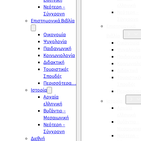
ελληνική
ελληνική
Νεότερη –
Νεότερη –
Σύγχρονη
Σύγχρονη
Επιστημονικά Βιβλία
Επιστημονικά
Οικονομία
Βιβλία
Ψυχολογία
Οικονομία
Παιδαγωγική
Ψυχολογία
Κοινωνιολογία
Παιδαγωγι
Διδακτική
Κοινωνιολ
Τουριστικές
Διδακτική
Σπουδές
Τουριστικέ
Περισσότερα…
Σπουδές
Ιστορία
Περισσότ
Αρχαία
Ιστορία
ελληνική
Αρχαία
Βυζάντιο –
ελληνική
Μεσαιωνική
Βυζάντιο –
Νεότερη –
Μεσαιωνικ
Σύγχρονη
Νεότερη –
Διεθνή