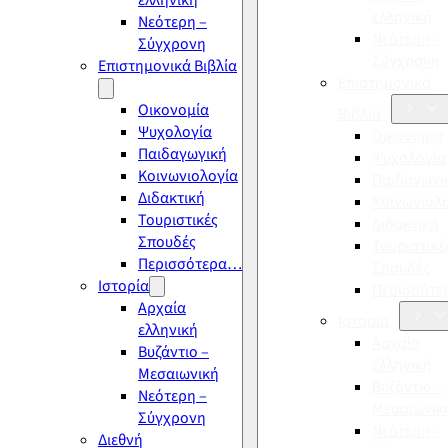
ελληνική
ελληνική
Νεότερη –
Νεότερη –
Σύγχρονη
Σύγχρονη
Επιστημονικά Βιβλία
Επιστημονικά
Οικονομία
Βιβλία
Ψυχολογία
Οικονομία
Παιδαγωγική
Ψυχολογία
Κοινωνιολογία
Παιδαγωγι
Διδακτική
Κοινωνιολ
Τουριστικές
Διδακτική
Σπουδές
Τουριστικέ
Περισσότερα…
Σπουδές
Ιστορία
Περισσότ
Αρχαία
Ιστορία
ελληνική
Αρχαία
Βυζάντιο –
ελληνική
Μεσαιωνική
Βυζάντιο –
Νεότερη –
Μεσαιωνικ
Σύγχρονη
Νεότερη –
Διεθνή