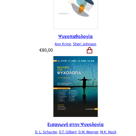
Ψυχοπαθολογία
Ann Kring
,
Sheri Johnson
€
80,00
Εισαγωγή στην Ψυχολογία
D. L. Schacter
,
D.T. Gilbert
,
D.M. Wegner
,
M.K. Nock