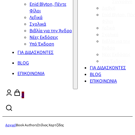
Σύγχρονη
Enid Blyton, Πέντε
Διεθνή
Φίλοι
Enid Blyton, Πέν
Λεξικά
Φίλοι
Σχολικά
Λεξικά
Βιβλία για την Άνδρο
Σχολικά
Νέες Εκδόσεις
Βιβλία για την
Υπό Έκδοση
Άνδρο
ΓΙΑ ΔΙΔΑΣΚΟΝΤΕΣ
Νέες Εκδόσεις
Υπό Έκδοση
BLOG
ΓΙΑ ΔΙΔΑΣΚΟΝΤΕΣ
ΕΠΙΚΟΙΝΩΝΙΑ
BLOG
ΕΠΙΚΟΙΝΩΝΙΑ
0
Αρχική
Book Authors
Στέλιος Χαρτζίδης