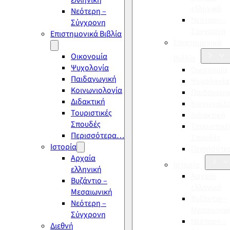
ελληνική
ελληνική
Νεότερη –
Νεότερη –
Σύγχρονη
Σύγχρονη
Επιστημονικά Βιβλία
Επιστημονικά
Οικονομία
Βιβλία
Ψυχολογία
Οικονομία
Παιδαγωγική
Ψυχολογία
Κοινωνιολογία
Παιδαγωγι
Διδακτική
Κοινωνιολ
Τουριστικές
Διδακτική
Σπουδές
Τουριστικέ
Περισσότερα…
Σπουδές
Ιστορία
Περισσότ
Αρχαία
Ιστορία
ελληνική
Αρχαία
Βυζάντιο –
ελληνική
Μεσαιωνική
Βυζάντιο –
Νεότερη –
Μεσαιωνικ
Σύγχρονη
Νεότερη –
Διεθνή