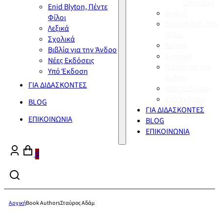
Σύγχρονη
Enid Blyton, Πέντε
Διεθνή
Φίλοι
Enid Blyton, Πέν
Λεξικά
Φίλοι
Σχολικά
Λεξικά
Βιβλία για την Άνδρο
Σχολικά
Νέες Εκδόσεις
Βιβλία για την
Υπό Έκδοση
Άνδρο
ΓΙΑ ΔΙΔΑΣΚΟΝΤΕΣ
Νέες Εκδόσεις
Υπό Έκδοση
BLOG
ΓΙΑ ΔΙΔΑΣΚΟΝΤΕΣ
ΕΠΙΚΟΙΝΩΝΙΑ
BLOG
ΕΠΙΚΟΙΝΩΝΙΑ
0
Αρχική
Book Authors
Σταύρος Αδάμ