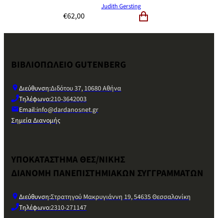
Judith Gersting
€
62,00
ΒΙΒΛΙΟΠΩΛΕΙΟ GUTENBERG
Διεύθυνση:
Διδότου 37, 10680 Αθήνα
Τηλέφωνο:
210-3642003
Email:
info@dardanosnet.gr
Σημεία Διανομής
ΥΠΟΚΑΤΑΣΤΗΜΑ ΘΕΣ/ΝΙΚΗΣ
ΔΙΑΝΟΜΗ ΠΑΝΕΠΙΣΤΗΜΙΑΚΩΝ ΣΥΓΓΡΑΜΜΑΤΩΝ
Διεύθυνση:
Στρατηγού Μακρυγιάννη 19, 54635 Θεσσαλονίκη
Τηλέφωνο:
2310-271147