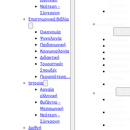
ελληνική
ελληνική
Νεότερη –
Νεότερη –
Σύγχρονη
Σύγχρονη
Επιστημονικά Βιβλία
Επιστημονικά
Οικονομία
Βιβλία
Ψυχολογία
Οικονομία
Παιδαγωγική
Ψυχολογία
Κοινωνιολογία
Παιδαγωγι
Διδακτική
Κοινωνιολ
Τουριστικές
Διδακτική
Σπουδές
Τουριστικέ
Περισσότερα…
Σπουδές
Ιστορία
Περισσότ
Αρχαία
Ιστορία
ελληνική
Αρχαία
Βυζάντιο –
ελληνική
Μεσαιωνική
Βυζάντιο –
Νεότερη –
Μεσαιωνικ
Σύγχρονη
Νεότερη –
Διεθνή