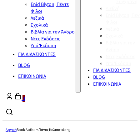
Σύγχρονη
Enid Blyton, Πέντε
Διεθνή
Φίλοι
Enid Blyton, Πέν
Λεξικά
Φίλοι
Σχολικά
Λεξικά
Βιβλία για την Άνδρο
Σχολικά
Νέες Εκδόσεις
Βιβλία για την
Υπό Έκδοση
Άνδρο
ΓΙΑ ΔΙΔΑΣΚΟΝΤΕΣ
Νέες Εκδόσεις
Υπό Έκδοση
BLOG
ΓΙΑ ΔΙΔΑΣΚΟΝΤΕΣ
ΕΠΙΚΟΙΝΩΝΙΑ
BLOG
ΕΠΙΚΟΙΝΩΝΙΑ
0
Αρχική
Book Authors
Πάνος Κολιαστάσης