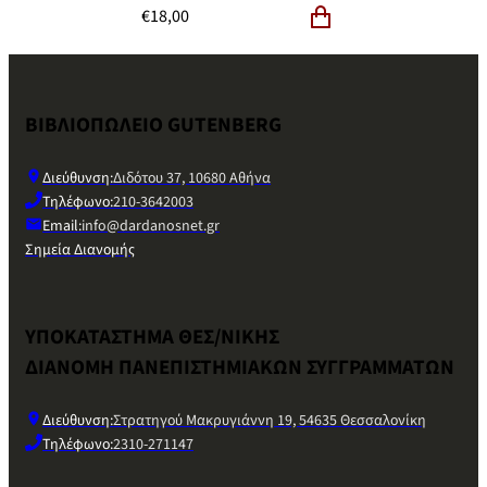
€
18,00
ΒΙΒΛΙΟΠΩΛΕΙΟ GUTENBERG
Διεύθυνση:
Διδότου 37, 10680 Αθήνα
Τηλέφωνο:
210-3642003
Email:
info@dardanosnet.gr
Σημεία Διανομής
ΥΠΟΚΑΤΑΣΤΗΜΑ ΘΕΣ/ΝΙΚΗΣ
ΔΙΑΝΟΜΗ ΠΑΝΕΠΙΣΤΗΜΙΑΚΩΝ ΣΥΓΓΡΑΜΜΑΤΩΝ
Διεύθυνση:
Στρατηγού Μακρυγιάννη 19, 54635 Θεσσαλονίκη
Τηλέφωνο:
2310-271147