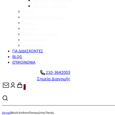
Βυζάντιο – Μεσαιωνική
Νεότερη – Σύγχρονη
Διεθνή
Enid Blyton, Πέντε Φίλοι
Λεξικά
Σχολικά
Βιβλία για την Άνδρο
Νέες Εκδόσεις
Υπό Έκδοση
ΓΙΑ ΔΙΔΑΣΚΟΝΤΕΣ
BLOG
ΕΠΙΚΟΙΝΩΝΙΑ
210-3642003
Σημεία Διανομής
0
Αρχική
Book Authors
Παναγιώτης Πανάς