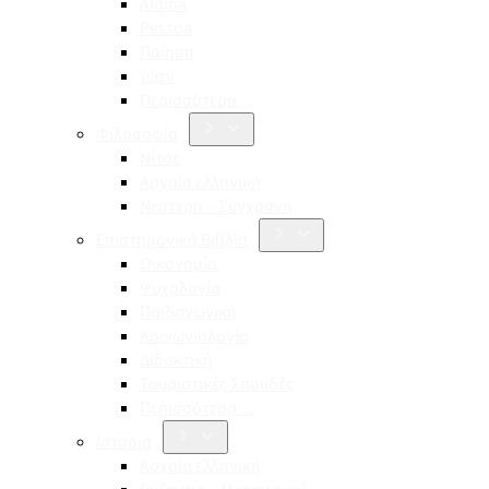
Aldina
Pessoa
Ποίηση
Ίψεν
Περισσότερα…
Φιλοσοφία
Νίτσε
Αρχαία ελληνική
Νεότερη – Σύγχρονη
Επιστημονικά Βιβλία
Οικονομία
Ψυχολογία
Παιδαγωγική
Κοινωνιολογία
Διδακτική
Τουριστικές Σπουδές
Περισσότερα…
Ιστορία
Αρχαία ελληνική