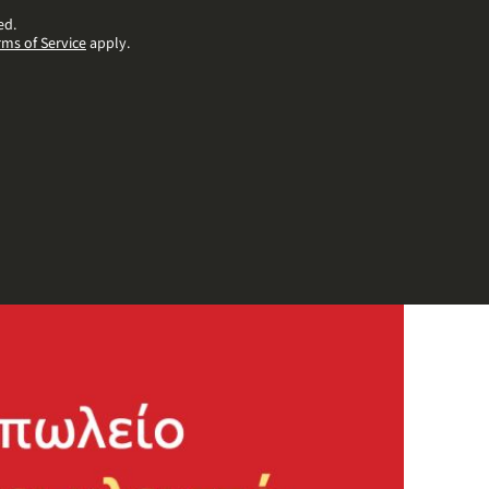
ed.
rms of Service
apply.