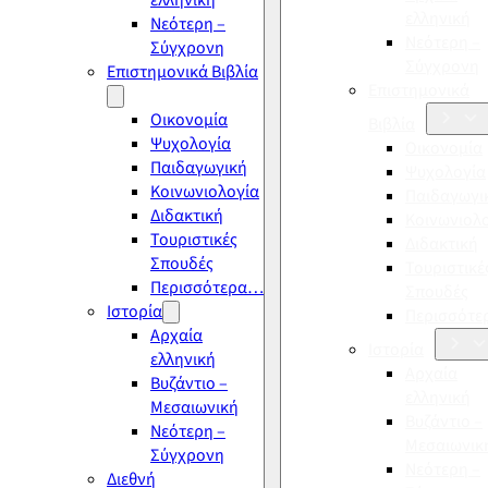
ελληνική
ελληνική
Νεότερη –
Νεότερη –
Σύγχρονη
Σύγχρονη
Επιστημονικά Βιβλία
Επιστημονικά
Οικονομία
Βιβλία
Ψυχολογία
Οικονομία
Παιδαγωγική
Ψυχολογία
Κοινωνιολογία
Παιδαγωγι
Διδακτική
Κοινωνιολ
Τουριστικές
Διδακτική
Σπουδές
Τουριστικέ
Περισσότερα…
Σπουδές
Ιστορία
Περισσότ
Αρχαία
Ιστορία
ελληνική
Αρχαία
Βυζάντιο –
ελληνική
Μεσαιωνική
Βυζάντιο –
Νεότερη –
Μεσαιωνικ
Σύγχρονη
Νεότερη –
Διεθνή