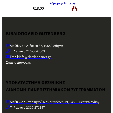
Άλμπρεχτ Ντίτεριχ
€
18,00
ΒΙΒΛΙΟΠΩΛΕΙΟ GUTENBERG
Διεύθυνση:
Διδότου 37, 10680 Αθήνα
Τηλέφωνο:
210-3642003
Email:
info@dardanosnet.gr
Σημεία Διανομής
ΥΠΟΚΑΤΑΣΤΗΜΑ ΘΕΣ/ΝΙΚΗΣ
ΔΙΑΝΟΜΗ ΠΑΝΕΠΙΣΤΗΜΙΑΚΩΝ ΣΥΓΓΡΑΜΜΑΤΩΝ
Διεύθυνση:
Στρατηγού Μακρυγιάννη 19, 54635 Θεσσαλονίκη
Τηλέφωνο:
2310-271147