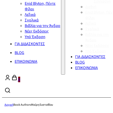
Σύγχρονη
Enid Blyton, Πέντε
Διεθνή
Φίλοι
Enid Blyton, Πέν
Λεξικά
Φίλοι
Σχολικά
Λεξικά
Βιβλία για την Άνδρο
Σχολικά
Νέες Εκδόσεις
Βιβλία για την
Υπό Έκδοση
Άνδρο
ΓΙΑ ΔΙΔΑΣΚΟΝΤΕΣ
Νέες Εκδόσεις
Υπό Έκδοση
BLOG
ΓΙΑ ΔΙΔΑΣΚΟΝΤΕΣ
ΕΠΙΚΟΙΝΩΝΙΑ
BLOG
ΕΠΙΚΟΙΝΩΝΙΑ
0
Αρχική
Book Authors
Μαίρη Ευσταθίου