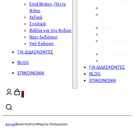
Σύγχρονη
Enid Blyton, Πέντε
Διεθνή
Φίλοι
Enid Blyton, Πέν
Λεξικά
Φίλοι
Σχολικά
Λεξικά
Βιβλία για την Άνδρο
Σχολικά
Νέες Εκδόσεις
Βιβλία για την
Υπό Έκδοση
Άνδρο
ΓΙΑ ΔΙΔΑΣΚΟΝΤΕΣ
Νέες Εκδόσεις
Υπό Έκδοση
BLOG
ΓΙΑ ΔΙΔΑΣΚΟΝΤΕΣ
ΕΠΙΚΟΙΝΩΝΙΑ
BLOG
ΕΠΙΚΟΙΝΩΝΙΑ
0
Αρχική
Book Authors
Μαρίτα Παπαρούση