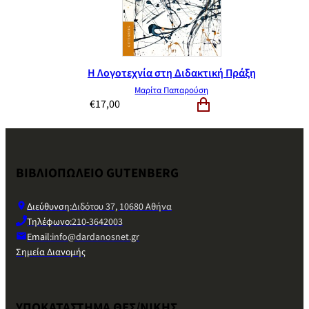
Η Λογοτεχνία στη Διδακτική Πράξη
Μαρίτα Παπαρούση
€
17,00
ΒΙΒΛΙΟΠΩΛΕΙΟ GUTENBERG
Διεύθυνση:
Διδότου 37, 10680 Αθήνα
Τηλέφωνο:
210-3642003
Email:
info@dardanosnet.gr
Σημεία Διανομής
ΥΠΟΚΑΤΑΣΤΗΜΑ ΘΕΣ/ΝΙΚΗΣ