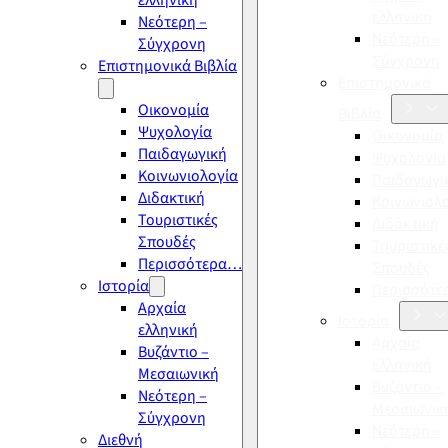
ελληνική
ελληνική
Νεότερη –
Νεότερη –
Σύγχρονη
Σύγχρονη
Επιστημονικά Βιβλία
Επιστημονικά
Οικονομία
Βιβλία
Ψυχολογία
Οικονομία
Παιδαγωγική
Ψυχολογία
Κοινωνιολογία
Παιδαγωγι
Διδακτική
Κοινωνιολ
Τουριστικές
Διδακτική
Σπουδές
Τουριστικέ
Περισσότερα…
Σπουδές
Ιστορία
Περισσότ
Αρχαία
Ιστορία
ελληνική
Αρχαία
Βυζάντιο –
ελληνική
Μεσαιωνική
Βυζάντιο –
Νεότερη –
Μεσαιωνικ
Σύγχρονη
Νεότερη –
Διεθνή