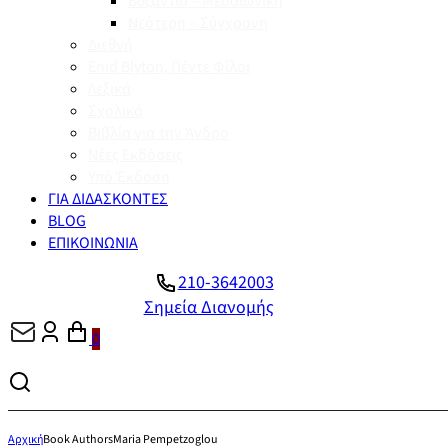
Βυζάντιο – Μεσαιωνική
Νεότερη – Σύγχρονη
Διεθνή
Enid Blyton, Πέντε Φίλοι
Λεξικά
Σχολικά
Βιβλία για την Άνδρο
Νέες Εκδόσεις
Υπό Έκδοση
ΓΙΑ ΔΙΔΑΣΚΟΝΤΕΣ
BLOG
ΕΠΙΚΟΙΝΩΝΙΑ
210-3642003
Σημεία Διανομής
0
Αρχική
Book Authors
Maria Pempetzoglou