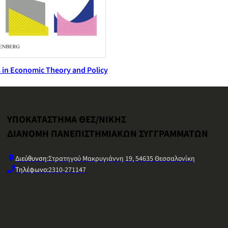
 in Economic Theory and Policy
ΥΠΟΚΑΤΑΣΤΗΜΑ ΘΕΣ/ΝΙΚΗΣ
ΔΙΑΝΟΜΗ ΠΑΝΕΠΙΣΤΗΜΙΑΚΩΝ ΣΥΓΓΡΑΜΜΑΤΩΝ
Διεύθυνση:
Στρατηγού Μακρυγιάννη 19, 54635 Θεσσαλονίκη
Τηλέφωνο:
2310-271147