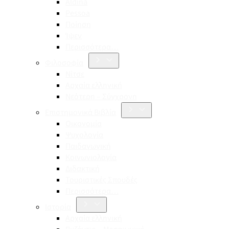
Aldina
Pessoa
Ποίηση
Ίψεν
Περισσότερα…
Φιλοσοφία
Νίτσε
Αρχαία ελληνική
Νεότερη – Σύγχρονη
Επιστημονικά Βιβλία
Οικονομία
Ψυχολογία
Παιδαγωγική
Κοινωνιολογία
Διδακτική
Τουριστικές Σπουδές
Περισσότερα…
Ιστορία
Αρχαία ελληνική