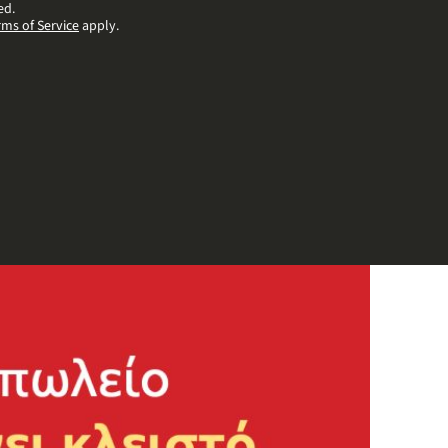
ed.
rms of Service
apply.