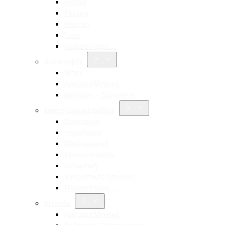
Aldina
Pessoa
Ποίηση
Ίψεν
Περισσότερα…
Φιλοσοφία
Νίτσε
Αρχαία ελληνική
Νεότερη – Σύγχρονη
Επιστημονικά Βιβλία
Οικονομία
Ψυχολογία
Παιδαγωγική
Κοινωνιολογία
Διδακτική
Τουριστικές Σπουδές
Περισσότερα…
Ιστορία
Αρχαία ελληνική