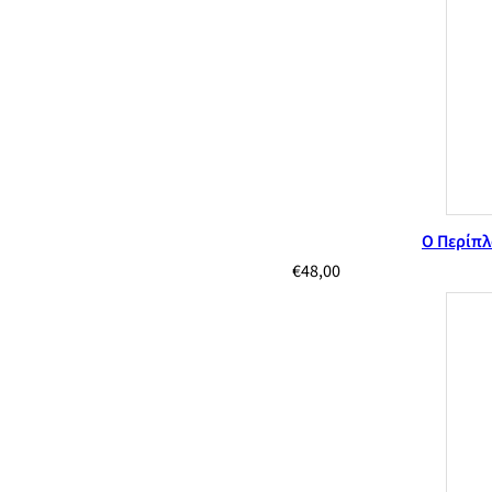
Ο Περίπλ
€
48,00