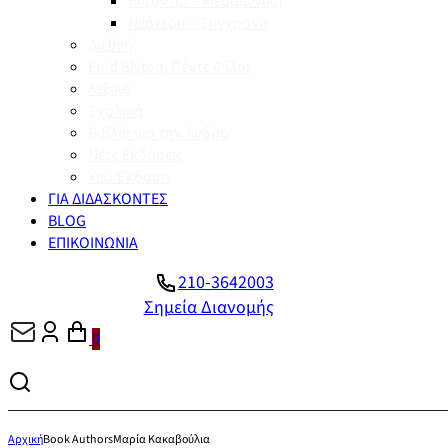
Βυζάντιο – Μεσαιωνική
Νεότερη – Σύγχρονη
Διεθνή
Enid Blyton, Πέντε Φίλοι
Λεξικά
Σχολικά
Βιβλία για την Άνδρο
Νέες Εκδόσεις
Υπό Έκδοση
ΓΙΑ ΔΙΔΑΣΚΟΝΤΕΣ
BLOG
ΕΠΙΚΟΙΝΩΝΙΑ
210-3642003
Σημεία Διανομής
0
Αρχική
Book Authors
Μαρία Κακαβούλια