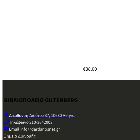
€
38,00
ΒΙΒΛΙΟΠΩΛΕΙΟ GUTENBERG
Διεύθυνση:
Διδότου 37, 10680 Αθήνα
Τηλέφωνο:
210-3642003
Email:
info@dardanosnet.gr
Σημεία Διανομής