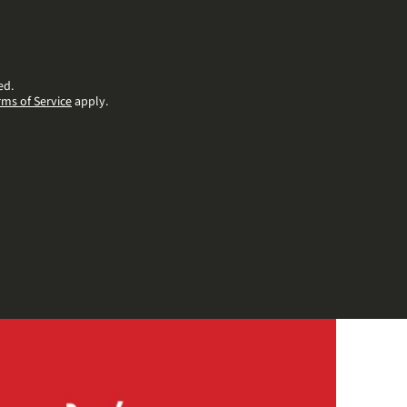
ed.
rms of Service
apply.