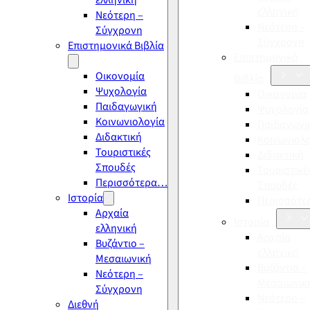
ελληνική
ελληνική
Νεότερη –
Νεότερη –
Σύγχρονη
Σύγχρονη
Επιστημονικά Βιβλία
Επιστημονικά
Οικονομία
Βιβλία
Ψυχολογία
Οικονομία
Παιδαγωγική
Ψυχολογία
Κοινωνιολογία
Παιδαγωγι
Διδακτική
Κοινωνιολ
Τουριστικές
Διδακτική
Σπουδές
Τουριστικέ
Περισσότερα…
Σπουδές
Ιστορία
Περισσότ
Αρχαία
Ιστορία
ελληνική
Αρχαία
Βυζάντιο –
ελληνική
Μεσαιωνική
Βυζάντιο –
Νεότερη –
Μεσαιωνικ
Σύγχρονη
Νεότερη –
Διεθνή