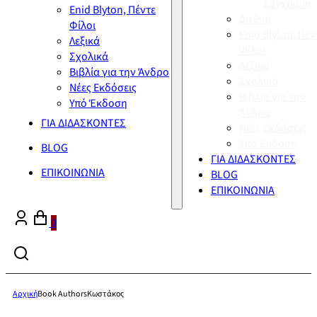
Σύγχρονη
Enid Blyton, Πέντε
Διεθνή
Φίλοι
Enid Blyton, Πέν
Λεξικά
Φίλοι
Σχολικά
Λεξικά
Βιβλία για την Άνδρο
Σχολικά
Νέες Εκδόσεις
Βιβλία για την
Υπό Έκδοση
Άνδρο
ΓΙΑ ΔΙΔΑΣΚΟΝΤΕΣ
Νέες Εκδόσεις
Υπό Έκδοση
BLOG
ΓΙΑ ΔΙΔΑΣΚΟΝΤΕΣ
ΕΠΙΚΟΙΝΩΝΙΑ
BLOG
ΕΠΙΚΟΙΝΩΝΙΑ
0
Αρχική
Book Authors
Κωστάκος