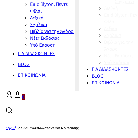
Σύγχρονη
Enid Blyton, Πέντε
Διεθνή
Φίλοι
Enid Blyton, Πέν
Λεξικά
Φίλοι
Σχολικά
Λεξικά
Βιβλία για την Άνδρο
Σχολικά
Νέες Εκδόσεις
Βιβλία για την
Υπό Έκδοση
Άνδρο
ΓΙΑ ΔΙΔΑΣΚΟΝΤΕΣ
Νέες Εκδόσεις
Υπό Έκδοση
BLOG
ΓΙΑ ΔΙΔΑΣΚΟΝΤΕΣ
ΕΠΙΚΟΙΝΩΝΙΑ
BLOG
ΕΠΙΚΟΙΝΩΝΙΑ
0
Αρχική
Book Authors
Κωνσταντίνος Μουτούσης