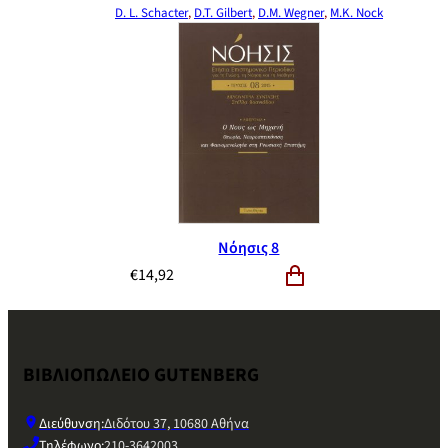
D. L. Schacter
,
D.T. Gilbert
,
D.M. Wegner
,
M.K. Nock
Νόησις 8
€
14,92
ΒΙΒΛΙΟΠΩΛΕΙΟ GUTENBERG
Διεύθυνση:
Διδότου 37, 10680 Αθήνα
Τηλέφωνο:
210-3642003