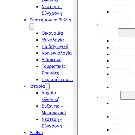
ελληνική
ελληνική
Νεότερη –
Νεότερη –
Σύγχρονη
Σύγχρονη
Επιστημονικά Βιβλία
Επιστημονικά
Οικονομία
Βιβλία
Ψυχολογία
Οικονομία
Παιδαγωγική
Ψυχολογία
Κοινωνιολογία
Παιδαγωγι
Διδακτική
Κοινωνιολ
Τουριστικές
Διδακτική
Σπουδές
Τουριστικέ
Περισσότερα…
Σπουδές
Ιστορία
Περισσότ
Αρχαία
Ιστορία
ελληνική
Αρχαία
Βυζάντιο –
ελληνική
Μεσαιωνική
Βυζάντιο –
Νεότερη –
Μεσαιωνικ
Σύγχρονη
Νεότερη –
Διεθνή