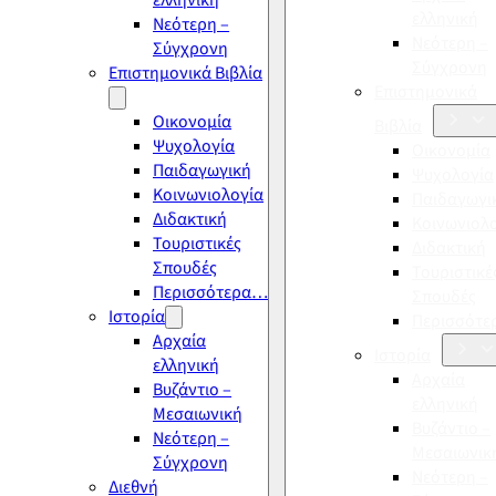
ελληνική
ελληνική
Νεότερη –
Νεότερη –
Σύγχρονη
Σύγχρονη
Επιστημονικά Βιβλία
Επιστημονικά
Οικονομία
Βιβλία
Ψυχολογία
Οικονομία
Παιδαγωγική
Ψυχολογία
Κοινωνιολογία
Παιδαγωγι
Διδακτική
Κοινωνιολ
Τουριστικές
Διδακτική
Σπουδές
Τουριστικέ
Περισσότερα…
Σπουδές
Ιστορία
Περισσότ
Αρχαία
Ιστορία
ελληνική
Αρχαία
Βυζάντιο –
ελληνική
Μεσαιωνική
Βυζάντιο –
Νεότερη –
Μεσαιωνικ
Σύγχρονη
Νεότερη –
Διεθνή