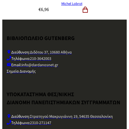
Michel Lobrot
€
6,96
ΒΙΒΛΙΟΠΩΛΕΙΟ GUTENBERG
Διεύθυνση:
Διδότου 37, 10680 Αθήνα
Τηλέφωνο:
210-3642003
Email:
info@dardanosnet.gr
Σημεία Διανομής
ΥΠΟΚΑΤΑΣΤΗΜΑ ΘΕΣ/ΝΙΚΗΣ
ΔΙΑΝΟΜΗ ΠΑΝΕΠΙΣΤΗΜΙΑΚΩΝ ΣΥΓΓΡΑΜΜΑΤΩΝ
Διεύθυνση:
Στρατηγού Μακρυγιάννη 19, 54635 Θεσσαλονίκη
Τηλέφωνο:
2310-271147