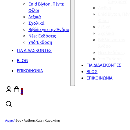
Σύγχρονη
Enid Blyton, Πέντε
Διεθνή
Φίλοι
Enid Blyton, Πέν
Λεξικά
Φίλοι
Σχολικά
Λεξικά
Βιβλία για την Άνδρο
Σχολικά
Νέες Εκδόσεις
Βιβλία για την
Υπό Έκδοση
Άνδρο
ΓΙΑ ΔΙΔΑΣΚΟΝΤΕΣ
Νέες Εκδόσεις
Υπό Έκδοση
BLOG
ΓΙΑ ΔΙΔΑΣΚΟΝΤΕΣ
ΕΠΙΚΟΙΝΩΝΙΑ
BLOG
ΕΠΙΚΟΙΝΩΝΙΑ
0
Αρχική
Book Authors
Καίτη Κανακάκη