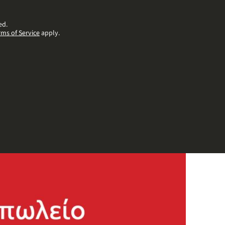
ed.
rms of Service
apply.