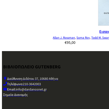
Εισαγ
Allan J. Rossman
,
Soma Roy
,
Todd M. Swa
€
95,00
ΒΙΒΛΙΟΠΩΛΕΙΟ GUTENBERG
Διεύθυνση:
Διδότου 37, 10680 Αθήνα
Τηλέφωνο:
210-3642003
Email:
info@dardanosnet.gr
Σημεία Διανομής