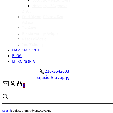
Βυζάντιο – Μεσαιωνική
Νεότερη – Σύγχρονη
Διεθνή
Enid Blyton, Πέντε Φίλοι
Λεξικά
Σχολικά
Βιβλία για την Άνδρο
Νέες Εκδόσεις
Υπό Έκδοση
ΓΙΑ ΔΙΔΑΣΚΟΝΤΕΣ
BLOG
ΕΠΙΚΟΙΝΩΝΙΑ
210-3642003
Σημεία Διανομής
0
Αρχική
Book Authors
Ιωάννης Λιανάκης