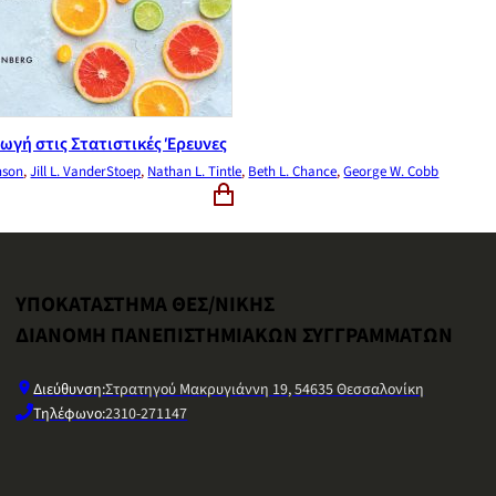
ωγή στις Στατιστικές Έρευνες
nson
,
Jill L. VanderStoep
,
Nathan L. Tintle
,
Beth L. Chance
,
George W. Cobb
ΥΠΟΚΑΤΑΣΤΗΜΑ ΘΕΣ/ΝΙΚΗΣ
ΔΙΑΝΟΜΗ ΠΑΝΕΠΙΣΤΗΜΙΑΚΩΝ ΣΥΓΓΡΑΜΜΑΤΩΝ
Διεύθυνση:
Στρατηγού Μακρυγιάννη 19, 54635 Θεσσαλονίκη
Τηλέφωνο:
2310-271147