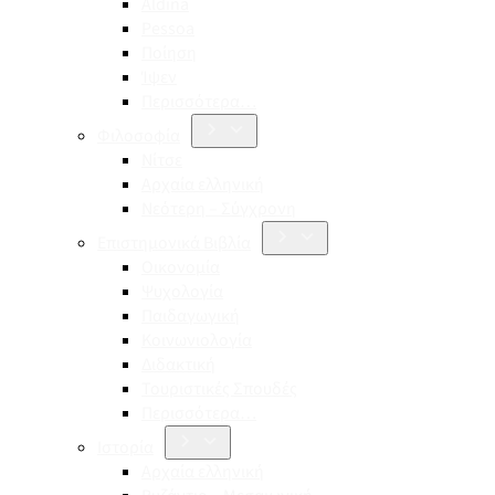
Aldina
Pessoa
Ποίηση
Ίψεν
Περισσότερα…
Φιλοσοφία
Νίτσε
Αρχαία ελληνική
Νεότερη – Σύγχρονη
Επιστημονικά Βιβλία
Οικονομία
Ψυχολογία
Παιδαγωγική
Κοινωνιολογία
Διδακτική
Τουριστικές Σπουδές
Περισσότερα…
Ιστορία
Αρχαία ελληνική