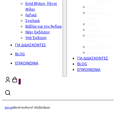
Σύγχρονη
Enid Blyton, Πέντε
Διεθνή
Φίλοι
Enid Blyton, Πέν
Λεξικά
Φίλοι
Σχολικά
Λεξικά
Βιβλία για την Άνδρο
Σχολικά
Νέες Εκδόσεις
Βιβλία για την
Υπό Έκδοση
Άνδρο
ΓΙΑ ΔΙΔΑΣΚΟΝΤΕΣ
Νέες Εκδόσεις
Υπό Έκδοση
BLOG
ΓΙΑ ΔΙΔΑΣΚΟΝΤΕΣ
ΕΠΙΚΟΙΝΩΝΙΑ
BLOG
ΕΠΙΚΟΙΝΩΝΙΑ
0
Αρχική
Book Authors
Γ. Αλεξάνδρου