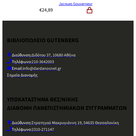
Jacques Gouverneur
€
24,89
ΒΙΒΛΙΟΠΩΛΕΙΟ GUTENBERG
Διεύθυνση:
Διδότου 37, 10680 Αθήνα
Τηλέφωνο:
210-3642003
Email:
info@dardanosnet.gr
Σημεία Διανομής
ΥΠΟΚΑΤΑΣΤΗΜΑ ΘΕΣ/ΝΙΚΗΣ
ΔΙΑΝΟΜΗ ΠΑΝΕΠΙΣΤΗΜΙΑΚΩΝ ΣΥΓΓΡΑΜΜΑΤΩΝ
Διεύθυνση:
Στρατηγού Μακρυγιάννη 19, 54635 Θεσσαλονίκη
Τηλέφωνο:
2310-271147