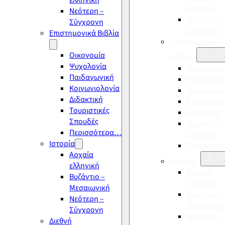
ελληνική
ελληνική
Νεότερη –
Νεότερη –
Σύγχρονη
Σύγχρονη
Επιστημονικά Βιβλία
Επιστημονικά
Οικονομία
Βιβλία
Ψυχολογία
Οικονομία
Παιδαγωγική
Ψυχολογία
Κοινωνιολογία
Παιδαγωγι
Διδακτική
Κοινωνιολ
Τουριστικές
Διδακτική
Σπουδές
Τουριστικέ
Περισσότερα…
Σπουδές
Ιστορία
Περισσότ
Αρχαία
Ιστορία
ελληνική
Αρχαία
Βυζάντιο –
ελληνική
Μεσαιωνική
Βυζάντιο –
Νεότερη –
Μεσαιωνικ
Σύγχρονη
Νεότερη –
Διεθνή