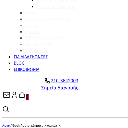
Βυζάντιο – Μεσαιωνική
Νεότερη – Σύγχρονη
Διεθνή
Enid Blyton, Πέντε Φίλοι
Λεξικά
Σχολικά
Βιβλία για την Άνδρο
Νέες Εκδόσεις
Υπό Έκδοση
ΓΙΑ ΔΙΔΑΣΚΟΝΤΕΣ
BLOG
ΕΠΙΚΟΙΝΩΝΙΑ
210-3642003
Σημεία Διανομής
0
Αρχική
Book Authors
Δημήτρης Λιαπάτης