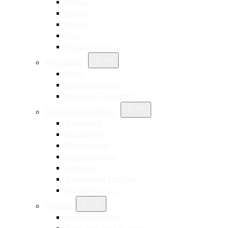
Aldina
Pessoa
Ποίηση
Ίψεν
Περισσότερα…
Φιλοσοφία
Νίτσε
Αρχαία ελληνική
Νεότερη – Σύγχρονη
Επιστημονικά Βιβλία
Οικονομία
Ψυχολογία
Παιδαγωγική
Κοινωνιολογία
Διδακτική
Τουριστικές Σπουδές
Περισσότερα…
Ιστορία
Αρχαία ελληνική