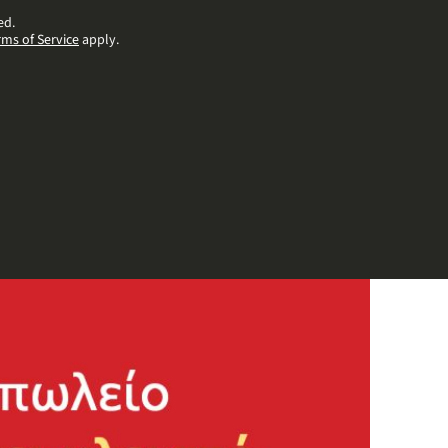
ed.
rms of Service
apply.