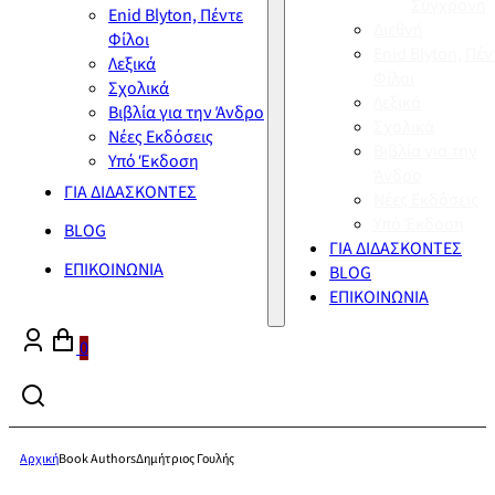
Σύγχρονη
Enid Blyton, Πέντε
Διεθνή
Φίλοι
Enid Blyton, Πέν
Λεξικά
Φίλοι
Σχολικά
Λεξικά
Βιβλία για την Άνδρο
Σχολικά
Νέες Εκδόσεις
Βιβλία για την
Υπό Έκδοση
Άνδρο
ΓΙΑ ΔΙΔΑΣΚΟΝΤΕΣ
Νέες Εκδόσεις
Υπό Έκδοση
BLOG
ΓΙΑ ΔΙΔΑΣΚΟΝΤΕΣ
ΕΠΙΚΟΙΝΩΝΙΑ
BLOG
ΕΠΙΚΟΙΝΩΝΙΑ
0
Αρχική
Book Authors
Δημήτριος Γουλής