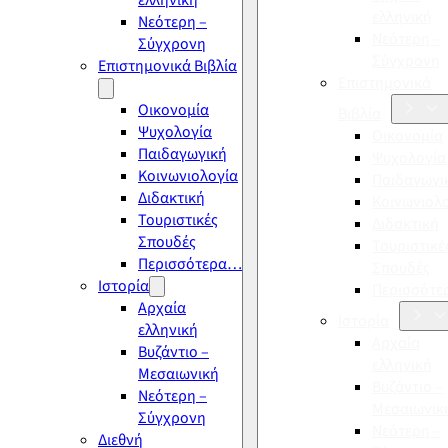
ελληνική
ελληνική
Νεότερη –
Νεότερη –
Σύγχρονη
Σύγχρονη
Επιστημονικά Βιβλία
Επιστημονικά
Οικονομία
Βιβλία
Ψυχολογία
Οικονομία
Παιδαγωγική
Ψυχολογία
Κοινωνιολογία
Παιδαγωγι
Διδακτική
Κοινωνιολ
Τουριστικές
Διδακτική
Σπουδές
Τουριστικέ
Περισσότερα…
Σπουδές
Ιστορία
Περισσότ
Αρχαία
Ιστορία
ελληνική
Αρχαία
Βυζάντιο –
ελληνική
Μεσαιωνική
Βυζάντιο –
Νεότερη –
Μεσαιωνικ
Σύγχρονη
Νεότερη –
Διεθνή