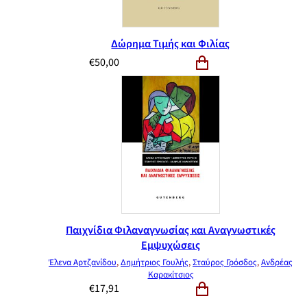
Δώρημα Τιμής και Φιλίας
€
50,00
Παιχνίδια Φιλαναγνωσίας και Αναγνωστικές
Εμψυχώσεις
Έλενα Αρτζανίδου
,
Δημήτριος Γουλής
,
Σταύρος Γρόσδος
,
Ανδρέας
Καρακίτσιος
€
17,91