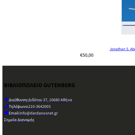
Jonathan S. A
€
50,00
ΒΙΒΛΙΟΠΩΛΕΙΟ GUTENBERG
Διεύθυνση:
Διδότου 37, 10680 Αθήνα
Τηλέφωνο:
210-3642003
Email:
info@dardanosnet.gr
Σημεία Διανομής