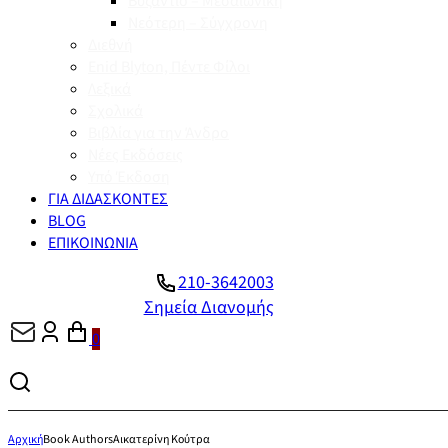
Βυζάντιο – Μεσαιωνική
Νεότερη – Σύγχρονη
Διεθνή
Enid Blyton, Πέντε Φίλοι
Λεξικά
Σχολικά
Βιβλία για την Άνδρο
Νέες Εκδόσεις
Υπό Έκδοση
ΓΙΑ ΔΙΔΑΣΚΟΝΤΕΣ
BLOG
ΕΠΙΚΟΙΝΩΝΙΑ
210-3642003
Σημεία Διανομής
0
Αρχική
Book Authors
Αικατερίνη Κούτρα