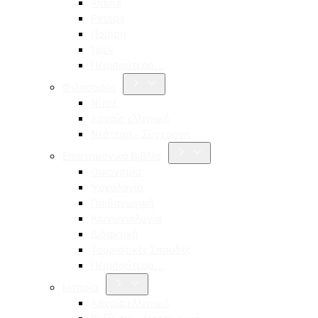
Aldina
Pessoa
Ποίηση
Ίψεν
Περισσότερα…
Φιλοσοφία
Νίτσε
Αρχαία ελληνική
Νεότερη – Σύγχρονη
Επιστημονικά Βιβλία
Οικονομία
Ψυχολογία
Παιδαγωγική
Κοινωνιολογία
Διδακτική
Τουριστικές Σπουδές
Περισσότερα…
Ιστορία
Αρχαία ελληνική