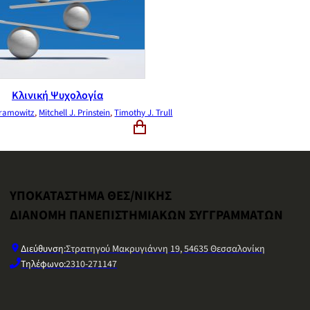
Κλινική Ψυχολογία
bramowitz
,
Mitchell J. Prinstein
,
Timothy J. Trull
ΥΠΟΚΑΤΑΣΤΗΜΑ ΘΕΣ/ΝΙΚΗΣ
ΔΙΑΝΟΜΗ ΠΑΝΕΠΙΣΤΗΜΙΑΚΩΝ ΣΥΓΓΡΑΜΜΑΤΩΝ
Διεύθυνση:
Στρατηγού Μακρυγιάννη 19, 54635 Θεσσαλονίκη
Τηλέφωνο:
2310-271147