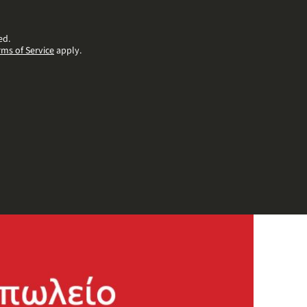
ed.
rms of Service
apply.