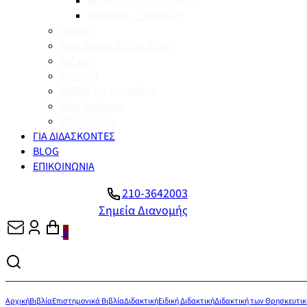
Βυζάντιο – Μεσαιωνική
Νεότερη – Σύγχρονη
Διεθνή
Enid Blyton, Πέντε Φίλοι
Λεξικά
Σχολικά
Βιβλία για την Άνδρο
Νέες Εκδόσεις
Υπό Έκδοση
ΓΙΑ ΔΙΔΑΣΚΟΝΤΕΣ
BLOG
ΕΠΙΚΟΙΝΩΝΙΑ
210-3642003
Σημεία Διανομής
0
Αρχική
Βιβλία
Επιστημονικά Βιβλία
Διδακτική
Ειδική Διδακτική
Διδακτική των Θρησκευτι