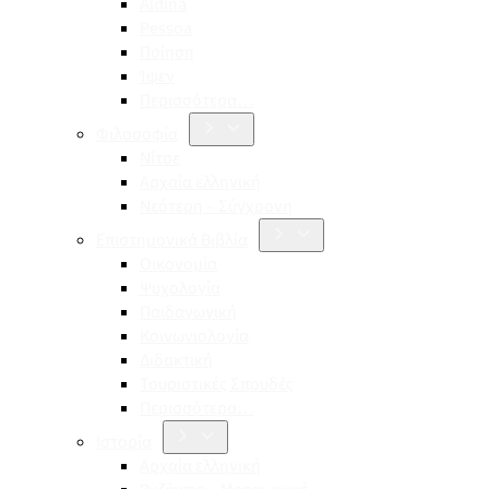
Aldina
Pessoa
Ποίηση
Ίψεν
Περισσότερα…
Φιλοσοφία
Νίτσε
Αρχαία ελληνική
Νεότερη – Σύγχρονη
Επιστημονικά Βιβλία
Οικονομία
Ψυχολογία
Παιδαγωγική
Κοινωνιολογία
Διδακτική
Τουριστικές Σπουδές
Περισσότερα…
Ιστορία
Αρχαία ελληνική