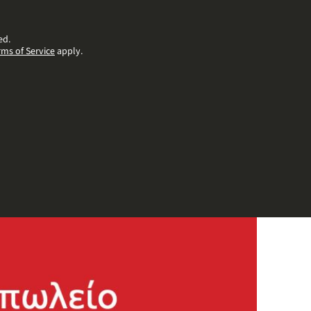
ed.
rms of Service
apply.