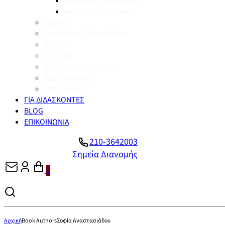
Βυζάντιο – Μεσαιωνική
Νεότερη – Σύγχρονη
Διεθνή
Enid Blyton, Πέντε Φίλοι
Λεξικά
Σχολικά
Βιβλία για την Άνδρο
Νέες Εκδόσεις
Υπό Έκδοση
ΓΙΑ ΔΙΔΑΣΚΟΝΤΕΣ
BLOG
ΕΠΙΚΟΙΝΩΝΙΑ
210-3642003
Σημεία Διανομής
0
Αρχική
Book Authors
Σοφία Αναστασιάδου