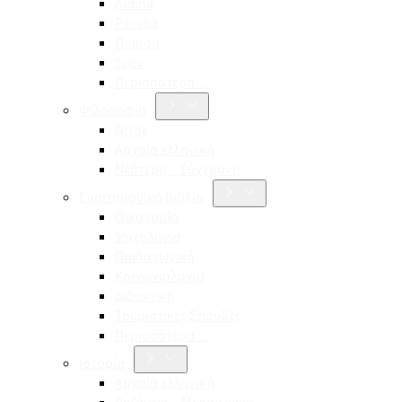
Aldina
Pessoa
Ποίηση
Ίψεν
Περισσότερα…
Φιλοσοφία
Νίτσε
Αρχαία ελληνική
Νεότερη – Σύγχρονη
Επιστημονικά Βιβλία
Οικονομία
Ψυχολογία
Παιδαγωγική
Κοινωνιολογία
Διδακτική
Τουριστικές Σπουδές
Περισσότερα…
Ιστορία
Αρχαία ελληνική