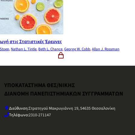
ωγή στις Στατιστικές Έρευνες
rStoep
,
Nathan L. Tintle
,
Beth L. Chance
,
George W. Cobb
,
Allan J. Rossman
ΥΠΟΚΑΤΑΣΤΗΜΑ ΘΕΣ/ΝΙΚΗΣ
ΔΙΑΝΟΜΗ ΠΑΝΕΠΙΣΤΗΜΙΑΚΩΝ ΣΥΓΓΡΑΜΜΑΤΩΝ
Διεύθυνση:
Στρατηγού Μακρυγιάννη 19, 54635 Θεσσαλονίκη
Τηλέφωνο:
2310-271147