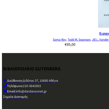
Εισαγ
Soma Roy
,
Todd M. Swanson
,
Jill L. Vande
€
95,00
ΒΙΒΛΙΟΠΩΛΕΙΟ GUTENBERG
Διεύθυνση:
Διδότου 37, 10680 Αθήνα
Τηλέφωνο:
210-3642003
Email:
info@dardanosnet.gr
Σημεία Διανομής