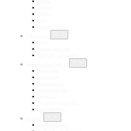
Aldina
Pessoa
Ποίηση
Ίψεν
Περισσότερα…
Φιλοσοφία
Νίτσε
Αρχαία ελληνική
Νεότερη – Σύγχρονη
Επιστημονικά Βιβλία
Οικονομία
Ψυχολογία
Παιδαγωγική
Κοινωνιολογία
Διδακτική
Τουριστικές Σπουδές
Περισσότερα…
Ιστορία
Αρχαία ελληνική