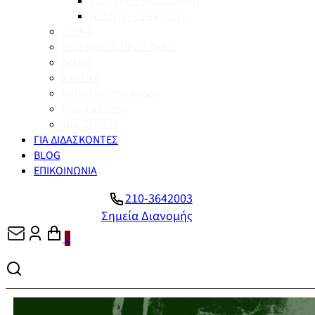
Βυζάντιο – Μεσαιωνική
Νεότερη – Σύγχρονη
Διεθνή
Enid Blyton, Πέντε Φίλοι
Λεξικά
Σχολικά
Βιβλία για την Άνδρο
Νέες Εκδόσεις
Υπό Έκδοση
ΓΙΑ ΔΙΔΑΣΚΟΝΤΕΣ
BLOG
ΕΠΙΚΟΙΝΩΝΙΑ
210-3642003
Σημεία Διανομής
0