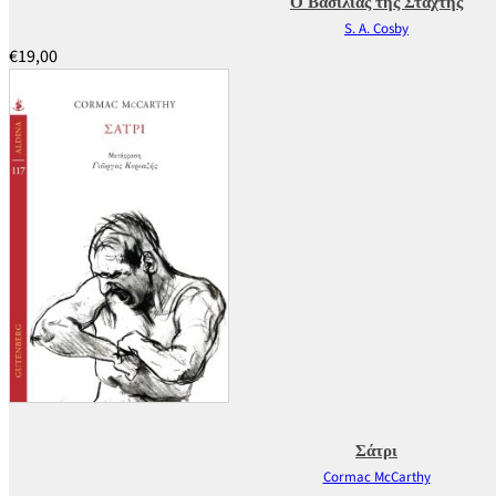
Ο Βασιλιάς της Στάχτης
S. A. Cosby
€
19,00
Σάτρι
Cormac McCarthy