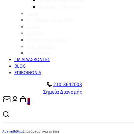
Βυζάντιο – Μεσαιωνική
Νεότερη – Σύγχρονη
Διεθνή
Enid Blyton, Πέντε Φίλοι
Λεξικά
Σχολικά
Βιβλία για την Άνδρο
Νέες Εκδόσεις
Υπό Έκδοση
ΓΙΑ ΔΙΔΑΣΚΟΝΤΕΣ
BLOG
ΕΠΙΚΟΙΝΩΝΙΑ
210-3642003
Σημεία Διανομής
0
Αρχική
Βιβλία
Επανάσταση για τη Ζωή