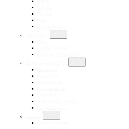
Aldina
Pessoa
Ποίηση
Ίψεν
Περισσότερα…
Φιλοσοφία
Νίτσε
Αρχαία ελληνική
Νεότερη – Σύγχρονη
Επιστημονικά Βιβλία
Οικονομία
Ψυχολογία
Παιδαγωγική
Κοινωνιολογία
Διδακτική
Τουριστικές Σπουδές
Περισσότερα…
Ιστορία
Αρχαία ελληνική