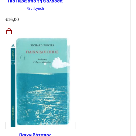
Πιο Πέρα από τη Θάλασσα
Paul Lynch
€
16,00
Παιχνιδότοπος