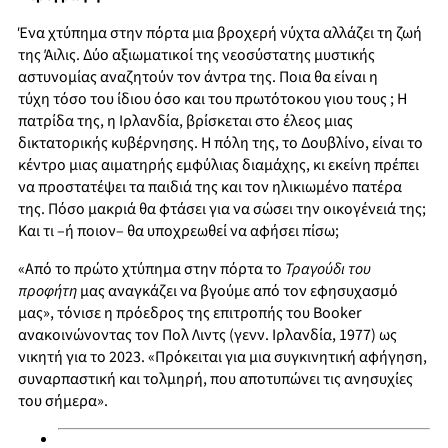
Ένα χτύπημα στην πόρτα μια βροχερή νύχτα αλλάζει τη ζωή
της Άιλις. Δύο αξιωματικοί της νεοσύστατης μυστικής
αστυνομίας αναζητούν τον άντρα της. Ποια θα είναι η
τύχη τόσο του ίδιου όσο και του πρωτότοκου γιου τους ; Η
πατρίδα της, η Ιρλανδία, βρίσκεται στο έλεος μιας
δικτατορικής κυβέρνησης. Η πόλη της, το Δουβλίνο, είναι το
κέντρο μιας αιματηρής εμφύλιας διαμάχης, κι εκείνη πρέπει
να προστατέψει τα παιδιά της και τον ηλικιωμένο πατέρα
της. Πόσο μακριά θα φτάσει για να σώσει την οικογένειά της;
Και τι –ή ποιον– θα υποχρεωθεί να αφήσει πίσω;
«Από το πρώτο χτύπημα στην πόρτα το
Τραγούδι του
προφήτη
μας αναγκάζει να βγούμε από τον εφησυχασμό
μας», τόνισε η πρόεδρος της επιτροπής του Booker
ανακοινώνοντας τον Πολ Λιντς (γενν. Ιρλανδία, 1977) ως
νικητή για το 2023. «Πρόκειται για μια συγκινητική αφήγηση,
συναρπαστική και τολμηρή, που αποτυπώνει τις ανησυχίες
του σήμερα».