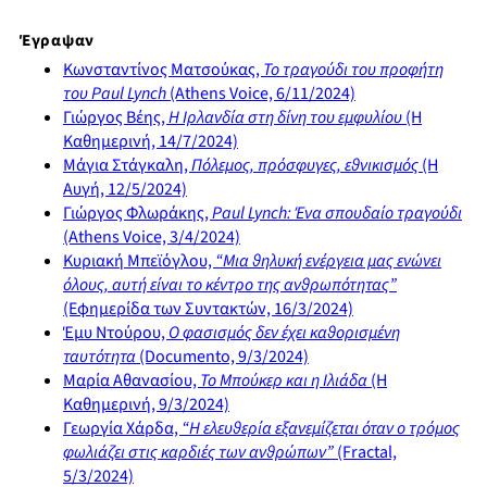
Έγραψαν
Κωνσταντίνος Ματσούκας,
Το τραγούδι του προφήτη
του Paul Lynch
(Athens Voice, 6/11/2024)
Γιώργος Βέης,
Η Ιρλανδία στη δίνη του εμφυλίου
(Η
Καθημερινή, 14/7/2024)
Μάγια Στάγκαλη,
Πόλεμος, πρόσφυγες, εθνικισμός
(Η
Αυγή, 12/5/2024)
Γιώργος Φλωράκης,
Paul Lynch: Ένα σπουδαίο τραγούδι
(Athens Voice, 3/4/2024)
Κυριακή Μπεϊόγλου,
“Μια θηλυκή ενέργεια μας ενώνει
όλους, αυτή είναι το κέντρο της ανθρωπότητας”
(Εφημερίδα των Συντακτών, 16/3/2024)
Έμυ Ντούρου,
Ο φασισμός δεν έχει καθορισμένη
ταυτότητα
(Documento, 9/3/2024)
Μαρία Αθανασίου,
Το Μπούκερ και η Ιλιάδα
(Η
Καθημερινή, 9/3/2024)
Γεωργία Χάρδα,
“Η ελευθερία εξανεμίζεται όταν ο τρόμος
φωλιάζει στις καρδιές των ανθρώπων”
(Fractal,
5/3/2024)