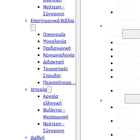
ελληνική
ελληνική
Νεότερη –
Νεότερη –
Σύγχρονη
Σύγχρονη
Επιστημονικά Βιβλία
Επιστημονικά
Οικονομία
Βιβλία
Ψυχολογία
Οικονομία
Παιδαγωγική
Ψυχολογία
Κοινωνιολογία
Παιδαγωγι
Διδακτική
Κοινωνιολ
Τουριστικές
Διδακτική
Σπουδές
Τουριστικέ
Περισσότερα…
Σπουδές
Ιστορία
Περισσότ
Αρχαία
Ιστορία
ελληνική
Αρχαία
Βυζάντιο –
ελληνική
Μεσαιωνική
Βυζάντιο –
Νεότερη –
Μεσαιωνικ
Σύγχρονη
Νεότερη –
Διεθνή