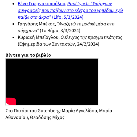
Βένα Γεωργακοπούλου,
Paul Lynch: “Υπάρχουν
συγγραφείς που παίζουν στο κέντρο του γηπέδου, εγώ
παίζω στα άκρα”
(Lifo, 5/3/2024)
Γρηγόρης Μπέκος,
“Αναζητώ το μυθικό μέσα στο
σύγχρονο”
(Το Βήμα, 3/3/2024)
Κυριακή Μπεϊόγλου,
Ο έλεγχος της πραγματικότητας
(Εφημερίδα των Συντακτών, 24/2/2024)
Βίντεο για το βιβλίο
Στο Πατάρι του Gutenberg: Μαρία Αγγελίδου, Μαρία
Αθανασίου, Θεοδόσης Μίχος