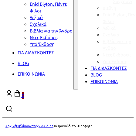
Σύγχρονη
Enid Blyton, Πέντε
Διεθνή
Φίλοι
Enid Blyton, Πέν
Λεξικά
Φίλοι
Σχολικά
Λεξικά
Βιβλία για την Άνδρο
Σχολικά
Νέες Εκδόσεις
Βιβλία για την
Υπό Έκδοση
Άνδρο
ΓΙΑ ΔΙΔΑΣΚΟΝΤΕΣ
Νέες Εκδόσεις
Υπό Έκδοση
BLOG
ΓΙΑ ΔΙΔΑΣΚΟΝΤΕΣ
ΕΠΙΚΟΙΝΩΝΙΑ
BLOG
ΕΠΙΚΟΙΝΩΝΙΑ
0
Αρχική
Βιβλία
Λογοτεχνία
Aldina
Το Τραγούδι του Προφήτη