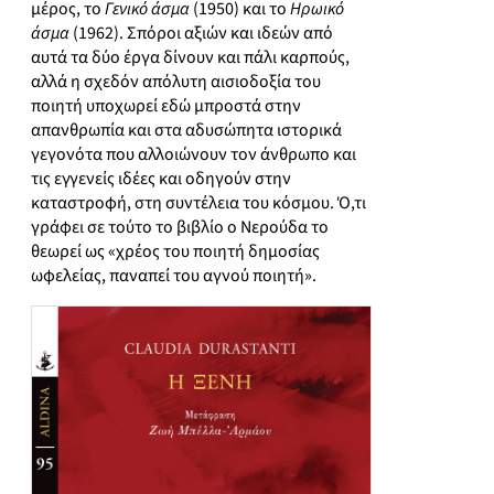
μέρος, το
Γενικό άσμα
(1950) και το
Ηρωικό
άσμα
(1962). Σπόροι αξιών και ιδεών από
αυτά τα δύο έργα δίνουν και πάλι καρπούς,
αλλά η σχεδόν απόλυτη αισιοδοξία του
ποιητή υποχωρεί εδώ μπροστά στην
απανθρωπία και στα αδυσώπητα ιστορικά
γεγονότα που αλλοιώνουν τον άνθρωπο και
τις εγγενείς ιδέες και οδηγούν στην
καταστροφή, στη συντέλεια του κόσμου. Ό,τι
γράφει σε τούτο το βιβλίο ο Νερούδα το
θεωρεί ως «χρέος του ποιητή δημοσίας
ωφελείας, παναπεί του αγνού ποιητή».