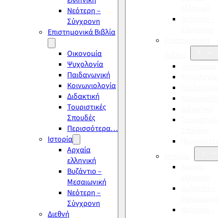
ελληνική
ελληνική
Νεότερη –
Νεότερη –
Σύγχρονη
Σύγχρονη
Επιστημονικά Βιβλία
Επιστημονικά
Οικονομία
Βιβλία
Ψυχολογία
Οικονομία
Παιδαγωγική
Ψυχολογία
Κοινωνιολογία
Παιδαγωγι
Διδακτική
Κοινωνιολ
Τουριστικές
Διδακτική
Σπουδές
Τουριστικέ
Περισσότερα…
Σπουδές
Ιστορία
Περισσότ
Αρχαία
Ιστορία
ελληνική
Αρχαία
Βυζάντιο –
ελληνική
Μεσαιωνική
Βυζάντιο –
Νεότερη –
Μεσαιωνικ
Σύγχρονη
Νεότερη –
Διεθνή