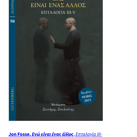
Jon Fosse,
Εγώ είναι ένας άλλος
,
Επταλογία III-