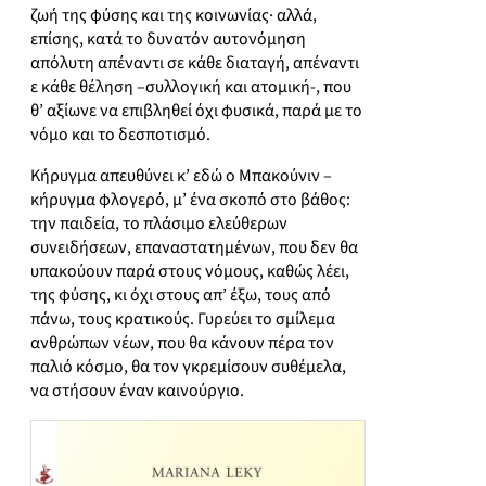
ζωή της φύσης και της κοινωνίας· αλλά,
επίσης, κατά το δυνατόν αυτονόμηση
απόλυτη απέναντι σε κάθε διαταγή, απέναντι
ε κάθε θέληση –συλλογική και ατομική-, που
θ’ αξίωνε να επιβληθεί όχι φυσικά, παρά με το
νόμο και το δεσποτισμό.
Κήρυγμα απευθύνει κ’ εδώ ο Μπακούνιν –
κήρυγμα φλογερό, μ’ ένα σκοπό στο βάθος:
την παιδεία, το πλάσιμο ελεύθερων
συνειδήσεων, επαναστατημένων, που δεν θα
υπακούουν παρά στους νόμους, καθώς λέει,
της φύσης, κι όχι στους απ’ έξω, τους από
πάνω, τους κρατικούς. Γυρεύει το σμίλεμα
ανθρώπων νέων, που θα κάνουν πέρα τον
παλιό κόσμο, θα τον γκρεμίσουν συθέμελα,
να στήσουν έναν καινούργιο.