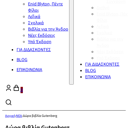
Σύγχρονη
Enid Blyton, Πέντε
Διεθνή
Φίλοι
Enid Blyton, Πέν
Λεξικά
Φίλοι
Σχολικά
Λεξικά
Βιβλία για την Άνδρο
Σχολικά
Νέες Εκδόσεις
Βιβλία για την
Υπό Έκδοση
Άνδρο
ΓΙΑ ΔΙΔΑΣΚΟΝΤΕΣ
Νέες Εκδόσεις
Υπό Έκδοση
BLOG
ΓΙΑ ΔΙΔΑΣΚΟΝΤΕΣ
ΕΠΙΚΟΙΝΩΝΙΑ
BLOG
ΕΠΙΚΟΙΝΩΝΙΑ
0
Αρχική
ΝΕΑ
Δώρα βιβλία Gutenberg
/
/
Δώρα βιβλία Gutenberg