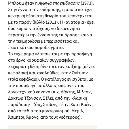
Μπλουμ ήταν η
Αγωνία της επίδρασης
(1973).
Στην έννοια της επίδρασης, η οποία κατέχει
κεντρική θέση στη θεωρία του, επανέρχεται
με το παρόν βιβλίο (2011). Η «ανατομία» έχει
δύο κύριους στόχους: να διερευνήσει
περαιτέρω την έννοια της επίδρασης και να
την τεκμηριώσει με περισσότερα και
πειστικότερα παραδείγματα.
Το εγχείρημα υλοποιείται με την προσφυγή
στο έργο κορυφαίων συγγραφέων.
Ξεχωριστή θέση δίνεται στον Σαίξπηρ (πέντε
κεφάλαια) και, ακολούθως, στον Ουίτμαν
(τρία κεφάλαια). Ο κατάλογος ενισχύεται με
την προσφυγή σε άλλους επιφανείς του
λογοτεχνικού κανόνα (π.χ. Δάντης, Μίλτον,
Δόκτωρ Τζόνσον, Σέλεϊ, από την κλασική
παράδοση· Τζόις, Στίβενς, Γέιτς, Χαρτ Κρέιν,
από το πεδίο του μοντερνισμού· Μέριλ,
Άσμπερι, Άμονς, από τους νεότερους).