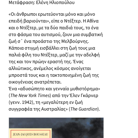
Μετάφραση: Ελένη Ηλιοπούλου
«Οι άνθρωποι ερωτεύονται μόνο και μόνο
επειδή βαριούνται», είπε ο Ντέξτερ. Η Αθίνα
και ο Ντέξτερ, με τα δύο παιδιά τους, το ένα
στο φάσμα του αυτισμού, ζουν μια συμβατική
ζωή σ᾽ ένα προάστιο της Μελβούρνης.
Κάποια στιγμή εισβάλλει στη ζωή τους μια
παλιά φίλη του Ντέξτερ, μαζί με την αδελφή
της και τον πρώην εραστή της. Ένας
αλλιώτικος, ανέμελος κόσμος ανοίγεται
μπροστά τους και η τακτοποιημένη ζωή της
οικογένειας ανατρέπεται.
Ένα «αδυσώπητο και γενναίο μυθιστόρημα»
(
The New York Times
) από την Έλεν Γκάρνερ
(γενν. 1942), τη «μεγαλύτερη εν ζωή
συγγραφέα της Αυστραλίας» (
The Guardian
).