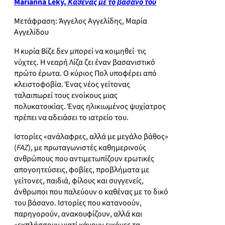
Marianna Leky,
Καθένας με το βάσανό του
Μετάφραση: Άγγελος Αγγελίδης, Μαρία
Αγγελίδου
Η κυρία Βίζε δεν μπορεί να κοιμηθεί τις
νύχτες. Η νεαρή Λίζα ζει έναν βασανιστικό
πρώτο έρωτα. Ο κύριος Πολ υποφέρει από
κλειστοφοβία. Ένας νέος γείτονας
ταλαιπωρεί τους ενοίκους μιας
πολυκατοικίας. Ένας ηλικιωμένος ψυχίατρος
πρέπει να αδειάσει το ιατρείο του.
Ιστορίες «ανάλαφρες, αλλά με μεγάλο βάθος»
(
FAZ
), με πρωταγωνιστές καθημερινούς
ανθρώπους που αντιμετωπίζουν ερωτικές
απογοητεύσεις, φοβίες, προβλήματα με
γείτονες, παιδιά, φίλους και συγγενείς,
άνθρωποι που παλεύουν ο καθένας με το δικό
του βάσανο. Ιστορίες που κατανοούν,
παρηγορούν, ανακουφίζουν, αλλά και