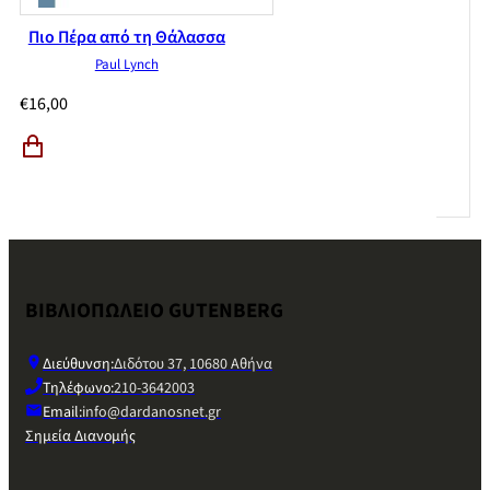
Πιο Πέρα από τη Θάλασσα
Paul Lynch
€
16,00
ΒΙΒΛΙΟΠΩΛΕΙΟ GUTENBERG
Διεύθυνση:
Διδότου 37, 10680 Αθήνα
Τηλέφωνο:
210-3642003
Email:
info@dardanosnet.gr
Σημεία Διανομής