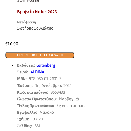
Jon Fosse
Βραβείο Nobel 2023
Μετάφραση
Σωτήρης Σουλιώτης
€
16,00
ΠΡΟΣΘΉΚΗ ΣΤΟ ΚΑΛΆΘΙ
Gutenberg
Εκδόσεις:
ALDINA
Σειρά:
978-960-01-2601-3
ISBN:
1η, Δεκέμβριος 2024
Έκδοση:
9559498
Κωδ. καταλόγου:
Νορβηγικά
Γλώσσα Πρωτοτύπου:
Eg er ein annan
Τίτλος Πρωτοτύπου:
Μαλακό
Εξώφυλλο:
13 x 20
Σχήμα:
331
Σελίδες: