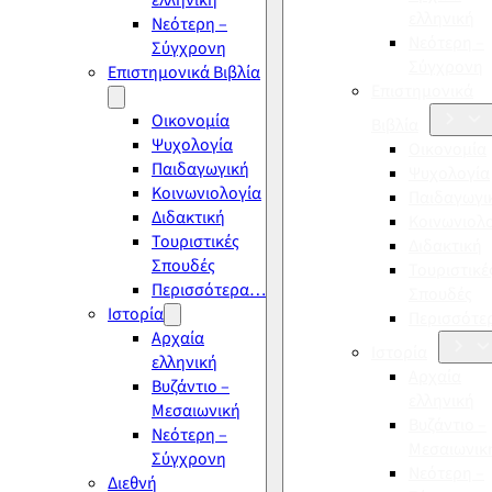
ελληνική
ελληνική
Νεότερη –
Νεότερη –
Σύγχρονη
Σύγχρονη
Επιστημονικά Βιβλία
Επιστημονικά
Οικονομία
Βιβλία
Ψυχολογία
Οικονομία
Παιδαγωγική
Ψυχολογία
Κοινωνιολογία
Παιδαγωγι
Διδακτική
Κοινωνιολ
Τουριστικές
Διδακτική
Σπουδές
Τουριστικέ
Περισσότερα…
Σπουδές
Ιστορία
Περισσότ
Αρχαία
Ιστορία
ελληνική
Αρχαία
Βυζάντιο –
ελληνική
Μεσαιωνική
Βυζάντιο –
Νεότερη –
Μεσαιωνικ
Σύγχρονη
Νεότερη –
Διεθνή