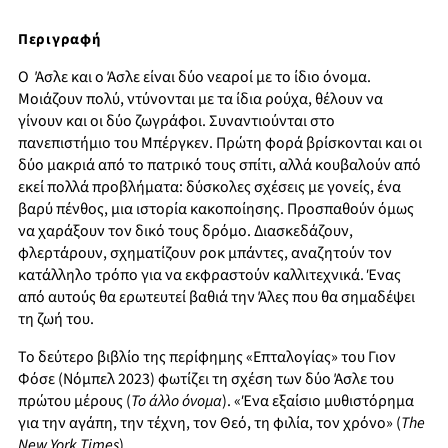
Περιγραφή
Ο Άσλε και ο Άσλε είναι δύο νεαροί με το ίδιο όνομα.
Μοιάζουν πολύ, ντύνονται με τα ίδια ρούχα, θέλουν να
γίνουν και οι δύο ζωγράφοι. Συναντιούνται στο
πανεπιστήμιο του Μπέργκεν. Πρώτη φορά βρίσκονται και οι
δύο μακριά από το πατρικό τους σπίτι, αλλά κουβαλούν από
εκεί πολλά προβλήματα: δύσκολες σχέσεις με γονείς, ένα
βαρύ πένθος, μια ιστορία κακοποίησης. Προσπαθούν όμως
να χαράξουν τον δικό τους δρόμο. Διασκεδάζουν,
φλερτάρουν, σχηματίζουν ροκ μπάντες, αναζητούν τον
κατάλληλο τρόπο για να εκφραστούν καλλιτεχνικά. Ένας
από αυτούς θα ερωτευτεί βαθιά την Άλες που θα σημαδέψει
τη ζωή του.
Το δεύτερο βιβλίο της περίφημης «Επταλογίας» του Γιον
Φόσε (Νόμπελ 2023) φωτίζει τη σχέση των δύο Άσλε του
πρώτου μέρους (
Το άλλο όνομα
). «Ένα εξαίσιο μυθιστόρημα
για την αγάπη, την τέχνη, τον Θεό, τη φιλία, τον χρόνο» (
The
N
ew Y
ork Times
).