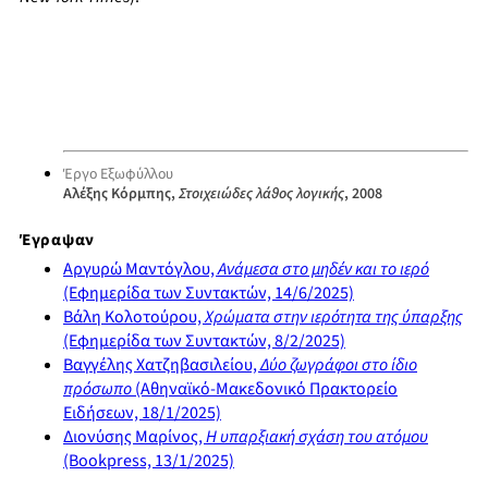
Έργο Εξωφύλλου
Αλέξης Κόρμπης,
Στοιχειώδες λάθος λογικής
, 2008
Έγραψαν
Αργυρώ Μαντόγλου,
Ανάμεσα στο μηδέν και το ιερό
(Εφημερίδα των Συντακτών, 14/6/2025)
Βάλη Κολοτούρου,
Χρώματα στην ιερότητα της ύπαρξης
(Εφημερίδα των Συντακτών, 8/2/2025)
Βαγγέλης Χατζηβασιλείου,
Δύο ζωγράφοι στο ίδιο
πρόσωπο
(Αθηναϊκό-Μακεδονικό Πρακτορείο
Ειδήσεων, 18/1/2025)
Διονύσης Μαρίνος,
Η υπαρξιακή σχάση του ατόμου
(Bookpress, 13/1/2025)