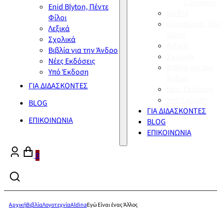
Σύγχρονη
Enid Blyton, Πέντε
Διεθνή
Φίλοι
Enid Blyton, Πέν
Λεξικά
Φίλοι
Σχολικά
Λεξικά
Βιβλία για την Άνδρο
Σχολικά
Νέες Εκδόσεις
Βιβλία για την
Υπό Έκδοση
Άνδρο
ΓΙΑ ΔΙΔΑΣΚΟΝΤΕΣ
Νέες Εκδόσεις
Υπό Έκδοση
BLOG
ΓΙΑ ΔΙΔΑΣΚΟΝΤΕΣ
ΕΠΙΚΟΙΝΩΝΙΑ
BLOG
ΕΠΙΚΟΙΝΩΝΙΑ
0
Αρχική
Βιβλία
Λογοτεχνία
Aldina
Εγώ Είναι ένας Άλλος