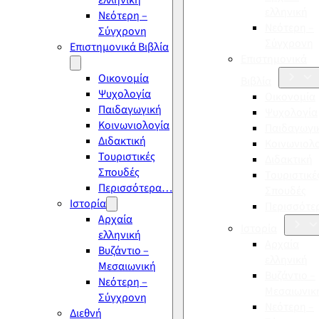
ελληνική
ελληνική
Νεότερη –
Νεότερη –
Σύγχρονη
Σύγχρονη
Επιστημονικά Βιβλία
Επιστημονικά
Οικονομία
Βιβλία
Ψυχολογία
Οικονομία
Παιδαγωγική
Ψυχολογία
Κοινωνιολογία
Παιδαγωγι
Διδακτική
Κοινωνιολ
Τουριστικές
Διδακτική
Σπουδές
Τουριστικέ
Περισσότερα…
Σπουδές
Ιστορία
Περισσότ
Αρχαία
Ιστορία
ελληνική
Αρχαία
Βυζάντιο –
ελληνική
Μεσαιωνική
Βυζάντιο –
Νεότερη –
Μεσαιωνικ
Σύγχρονη
Νεότερη –
Διεθνή