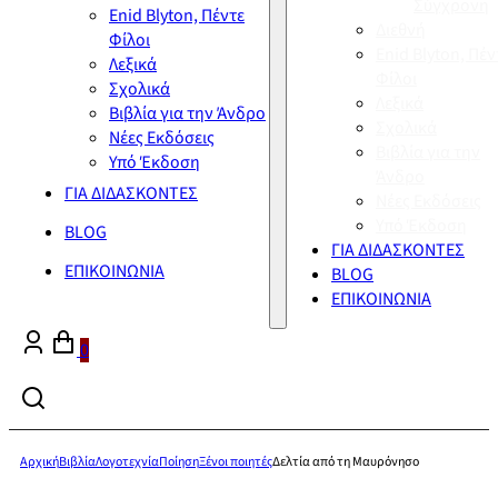
Σύγχρονη
Enid Blyton, Πέντε
Διεθνή
Φίλοι
Enid Blyton, Πέν
Λεξικά
Φίλοι
Σχολικά
Λεξικά
Βιβλία για την Άνδρο
Σχολικά
Νέες Εκδόσεις
Βιβλία για την
Υπό Έκδοση
Άνδρο
ΓΙΑ ΔΙΔΑΣΚΟΝΤΕΣ
Νέες Εκδόσεις
Υπό Έκδοση
BLOG
ΓΙΑ ΔΙΔΑΣΚΟΝΤΕΣ
ΕΠΙΚΟΙΝΩΝΙΑ
BLOG
ΕΠΙΚΟΙΝΩΝΙΑ
0
Αρχική
Βιβλία
Λογοτεχνία
Ποίηση
Ξένοι ποιητές
Δελτία από τη Μαυρόνησο