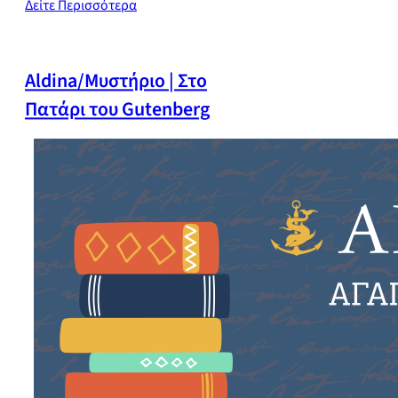
Δείτε Περισσότερα
Aldina/Μυστήριο | Στο
Πατάρι του Gutenberg