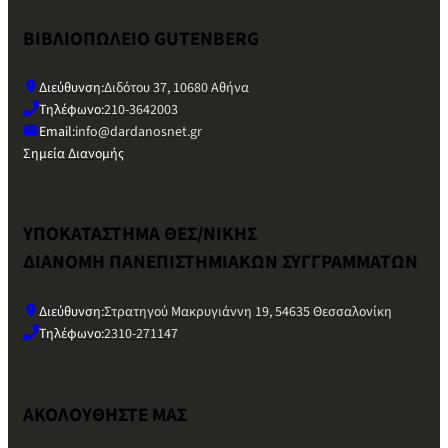
ΒΙΒΛΙΟΠΩΛΕΙΟ GUTENBERG
Διεύθυνση:
Διδότου 37, 10680 Αθήνα
Τηλέφωνο:
210-3642003
Email:
info@dardanosnet.gr
Σημεία Διανομής
ΥΠΟΚΑΤΑΣΤΗΜΑ ΘΕΣ/ΝΙΚΗΣ
ΔΙΑΝΟΜΗ ΠΑΝΕΠΙΣΤΗΜΙΑΚΩΝ ΣΥΓΓΡΑΜΜΑΤΩΝ
Διεύθυνση:
Στρατηγού Μακρυγιάννη 19, 54635 Θεσσαλονίκη
Τηλέφωνο:
2310-271147
ΑΚΟΛΟΥΘΗΣΤΕ ΜΑΣ