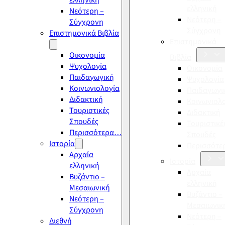
ελληνική
ελληνική
Νεότερη –
Νεότερη –
Σύγχρονη
Σύγχρονη
Επιστημονικά Βιβλία
Επιστημονικά
Οικονομία
Βιβλία
Ψυχολογία
Οικονομία
Παιδαγωγική
Ψυχολογία
Κοινωνιολογία
Παιδαγωγι
Διδακτική
Κοινωνιολ
Τουριστικές
Διδακτική
Σπουδές
Τουριστικέ
Περισσότερα…
Σπουδές
Ιστορία
Περισσότ
Αρχαία
Ιστορία
ελληνική
Αρχαία
Βυζάντιο –
ελληνική
Μεσαιωνική
Βυζάντιο –
Νεότερη –
Μεσαιωνικ
Σύγχρονη
Νεότερη –
Διεθνή