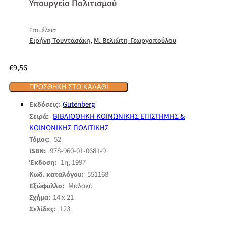
Υπουργείο Πολιτισμού
Επιμέλεια
,
Ειρήνη Τουντασάκη
Μ. Βελιώτη-Γεωργοπούλου
€
9,56
ΠΡΟΣΘΉΚΗ ΣΤΟ ΚΑΛΆΘΙ
Gutenberg
Εκδόσεις:
ΒΙΒΛΙΟΘΗΚΗ ΚΟΙΝΩΝΙΚΗΣ ΕΠΙΣΤΗΜΗΣ &
Σειρά:
ΚΟΙΝΩΝΙΚΗΣ ΠΟΛΙΤΙΚΗΣ
52
Τόμος:
978-960-01-0681-9
ISBN:
1η, 1997
Έκδοση:
551168
Κωδ. καταλόγου:
Μαλακό
Εξώφυλλο:
14 x 21
Σχήμα:
123
Σελίδες: