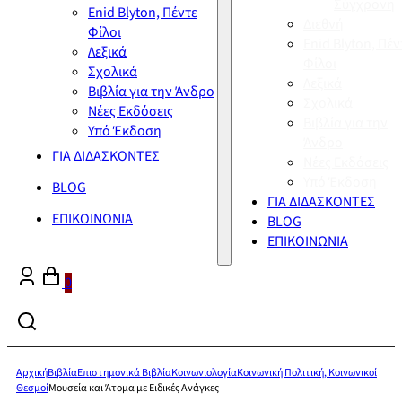
Σύγχρονη
Enid Blyton, Πέντε
Διεθνή
Φίλοι
Enid Blyton, Πέν
Λεξικά
Φίλοι
Σχολικά
Λεξικά
Βιβλία για την Άνδρο
Σχολικά
Νέες Εκδόσεις
Βιβλία για την
Υπό Έκδοση
Άνδρο
ΓΙΑ ΔΙΔΑΣΚΟΝΤΕΣ
Νέες Εκδόσεις
Υπό Έκδοση
BLOG
ΓΙΑ ΔΙΔΑΣΚΟΝΤΕΣ
ΕΠΙΚΟΙΝΩΝΙΑ
BLOG
ΕΠΙΚΟΙΝΩΝΙΑ
0
Αρχική
Βιβλία
Επιστημονικά Βιβλία
Κοινωνιολογία
Κοινωνική Πολιτική, Κοινωνικοί
Θεσμοί
Μουσεία και Άτομα με Ειδικές Ανάγκες