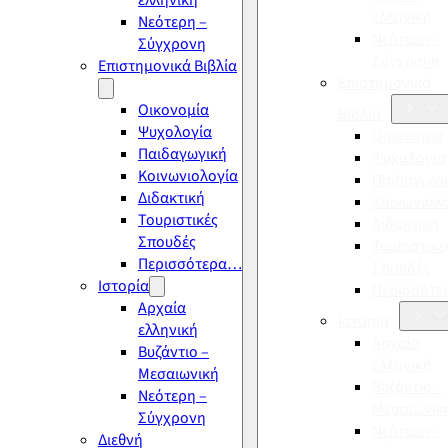
ελληνική
ελληνική
Νεότερη –
Νεότερη –
Σύγχρονη
Σύγχρονη
Επιστημονικά Βιβλία
Επιστημονικά
Οικονομία
Βιβλία
Ψυχολογία
Οικονομία
Παιδαγωγική
Ψυχολογία
Κοινωνιολογία
Παιδαγωγι
Διδακτική
Κοινωνιολ
Τουριστικές
Διδακτική
Σπουδές
Τουριστικέ
Περισσότερα…
Σπουδές
Ιστορία
Περισσότ
Αρχαία
Ιστορία
ελληνική
Αρχαία
Βυζάντιο –
ελληνική
Μεσαιωνική
Βυζάντιο –
Νεότερη –
Μεσαιωνικ
Σύγχρονη
Νεότερη –
Διεθνή