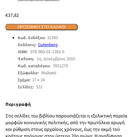
€
37,82
ΠΡΟΣΘΉΚΗ ΣΤΟ ΚΑΛΆΘΙ
32343
Κωδ. Ευδόξου:
Gutenberg
Εκδόσεις:
978-960-01-1383-9
ISBN:
1η, Δεκέμβριος 2010
Έκδοση:
9551279
Κωδ. καταλόγου:
Μαλακό
Εξώφυλλο:
17 x 24
Σχήμα:
531
Σελίδες:
Περιγραφή
Στις σελίδες του βιβλίου παρουσιάζεται η εξελικτική πορεία
μορφών κοινωνικής πολιτικής, από την πρωτόλεια αρωγή
και ρύθμιση στους αρχαίους χρόνους, έως την ακμή τού
κράτους πρόνοιας στον ύστερο 20ο αιώνα. Η αναδίφηση