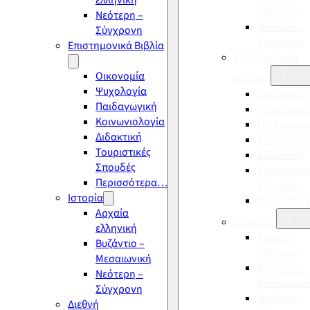
ελληνική
ελληνική
Νεότερη –
Νεότερη –
Σύγχρονη
Σύγχρονη
Επιστημονικά Βιβλία
Επιστημονικά
Οικονομία
Βιβλία
Ψυχολογία
Οικονομία
Παιδαγωγική
Ψυχολογία
Κοινωνιολογία
Παιδαγωγι
Διδακτική
Κοινωνιολ
Τουριστικές
Διδακτική
Σπουδές
Τουριστικέ
Περισσότερα…
Σπουδές
Ιστορία
Περισσότ
Αρχαία
Ιστορία
ελληνική
Αρχαία
Βυζάντιο –
ελληνική
Μεσαιωνική
Βυζάντιο –
Νεότερη –
Μεσαιωνικ
Σύγχρονη
Νεότερη –
Διεθνή