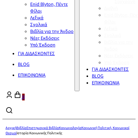
Σύγχρονη
Enid Blyton, Πέντε
Διεθνή
Φίλοι
Enid Blyton, Πέν
Λεξικά
Φίλοι
Σχολικά
Λεξικά
Βιβλία για την Άνδρο
Σχολικά
Νέες Εκδόσεις
Βιβλία για την
Υπό Έκδοση
Άνδρο
ΓΙΑ ΔΙΔΑΣΚΟΝΤΕΣ
Νέες Εκδόσεις
Υπό Έκδοση
BLOG
ΓΙΑ ΔΙΔΑΣΚΟΝΤΕΣ
ΕΠΙΚΟΙΝΩΝΙΑ
BLOG
ΕΠΙΚΟΙΝΩΝΙΑ
0
Αρχική
Βιβλία
Επιστημονικά Βιβλία
Κοινωνιολογία
Κοινωνική Πολιτική, Κοινωνικοί
Θεσμοί
Ιστορία Κοινωνικής Πολιτικής