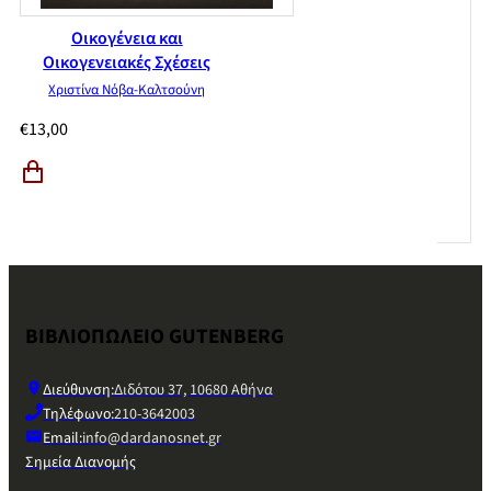
Οικογένεια και
Οικογενειακές Σχέσεις
Χριστίνα Νόβα-Καλτσούνη
€
13,00
ΒΙΒΛΙΟΠΩΛΕΙΟ GUTENBERG
Διεύθυνση:
Διδότου 37, 10680 Αθήνα
Τηλέφωνο:
210-3642003
Email:
info@dardanosnet.gr
Σημεία Διανομής