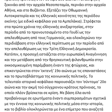
ξεκινάει από την αρχαία Μεσοποταμία, περνάει στην αρχαία
Αθήνα, και στο Βυζάντιο. Εξετάζει την Οθωμανική
Αυτοκρατορία και τις ελληνικές κοινότητες της περιόδου
εκείνης (με ειδικό κεφάλαιο για τα Αμπελάκια). Στρέφεται
στα πρώτα χρόνια της ελληνικής ανεξαρτησίας, στην
περίοδο από το προνουτσιαμέντο στο Γουδί ως την
απελευθέρωση από τους Γερμανούς, και ολοκληρώνει την
περιδιάβαση στην ελληνική περίπτωση με την περίοδο από
την απελευθέρωση ως την Τρίτη Ελληνική Δημοκρατία.
Κατόπιν, η προσοχή εστιάζεται στην ευρωπαϊκή Αναγέννηση
και την μετάβαση από την θρησκευτική φιλανθρωπία στην
εκκοσμικευμένη παρέμβαση έναντι της φτώχειας, και
επικεντρώνεται στον ‘εκτενή’ 19ο αιώνα με τις επαναστάσεις
και το πρωτοβλάστημα της κοινωνικής πολιτικής. Το
τελευταίο ιστορικό κεφάλαιο παρουσιάζει τον ‘σύντομο’ 20ο
αιώνα και την ακμή τού σύγχρονου κράτους πρόνοιας, το
οποίο πλέον βρίσκεται σε κρίση. Με βάση όλα αυτά
προβαίνουμε σε ερωτήματα έναντι συμπερασμάτων σχετικά
με την έννοια της κοινωνικής πολιτικής μέσα στην ιστορία,
και το βιβλίο ολοκληρώνεται με ένα επίμετρο που αναζητά