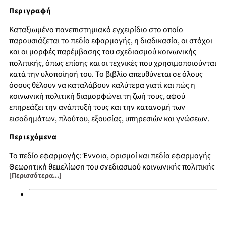
Περιγραφή
Καταξιωμένο πανεπιστημιακό εγχειρίδιο στο οποίο
παρουσιάζεται το πεδίο εφαρμογής, η διαδικασία, οι στόχοι
και οι μορφές παρέμβασης του σχεδιασμού κοινωνικής
πολιτικής, όπως επίσης και οι τεχνικές που χρησιμοποιούνται
κατά την υλοποίησή του. Το βιβλίο απευθύνεται σε όλους
όσους θέλουν να καταλάβουν καλύτερα γιατί και πώς η
κοινωνική πολιτική διαμορφώνει τη ζωή τους, αφού
επηρεάζει την ανάπτυξή τους και την κατανομή των
εισοδημάτων, πλούτου, εξουσίας, υπηρεσιών και γνώσεων.
Περιεχόμενα
Το πεδίο εφαρμογής: Έννοια, ορισμοί και πεδία εφαρμογής
Θεωρητική θεμελίωση του σχεδιασμού κοινωνικής πολιτικής
[Περισσότερα...]
Το μοντέλο της ολοκληρωμένης προσέγγισης
Σχεδιασμένη αλλαγή και θεωρητικές βάσεις μοντέλων
σχεδιασμού κοινωνικής πολιτικής
Βασικό σύστημα μονοπρακτικής
Το στάδιο ανάλυσης: Προσδιορισμός του προβλήματος και