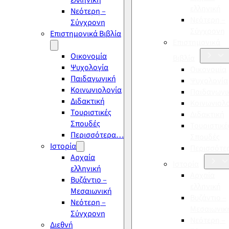
ελληνική
ελληνική
Νεότερη –
Νεότερη –
Σύγχρονη
Σύγχρονη
Επιστημονικά Βιβλία
Επιστημονικά
Οικονομία
Βιβλία
Ψυχολογία
Οικονομία
Παιδαγωγική
Ψυχολογία
Κοινωνιολογία
Παιδαγωγι
Διδακτική
Κοινωνιολ
Τουριστικές
Διδακτική
Σπουδές
Τουριστικέ
Περισσότερα…
Σπουδές
Ιστορία
Περισσότ
Αρχαία
Ιστορία
ελληνική
Αρχαία
Βυζάντιο –
ελληνική
Μεσαιωνική
Βυζάντιο –
Νεότερη –
Μεσαιωνικ
Σύγχρονη
Νεότερη –
Διεθνή