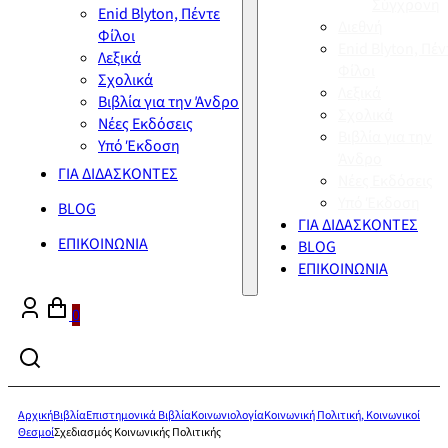
Σύγχρονη
Enid Blyton, Πέντε
Διεθνή
Φίλοι
Enid Blyton, Πέν
Λεξικά
Φίλοι
Σχολικά
Λεξικά
Βιβλία για την Άνδρο
Σχολικά
Νέες Εκδόσεις
Βιβλία για την
Υπό Έκδοση
Άνδρο
ΓΙΑ ΔΙΔΑΣΚΟΝΤΕΣ
Νέες Εκδόσεις
Υπό Έκδοση
BLOG
ΓΙΑ ΔΙΔΑΣΚΟΝΤΕΣ
ΕΠΙΚΟΙΝΩΝΙΑ
BLOG
ΕΠΙΚΟΙΝΩΝΙΑ
0
Αρχική
Βιβλία
Επιστημονικά Βιβλία
Κοινωνιολογία
Κοινωνική Πολιτική, Κοινωνικοί
Θεσμοί
Σχεδιασμός Κοινωνικής Πολιτικής