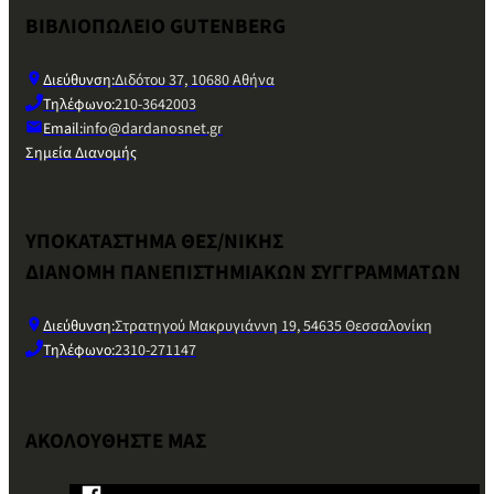
ΒΙΒΛΙΟΠΩΛΕΙΟ GUTENBERG
Διεύθυνση:
Διδότου 37, 10680 Αθήνα
Τηλέφωνο:
210-3642003
Email:
info@dardanosnet.gr
Σημεία Διανομής
ΥΠΟΚΑΤΑΣΤΗΜΑ ΘΕΣ/ΝΙΚΗΣ
ΔΙΑΝΟΜΗ ΠΑΝΕΠΙΣΤΗΜΙΑΚΩΝ ΣΥΓΓΡΑΜΜΑΤΩΝ
Διεύθυνση:
Στρατηγού Μακρυγιάννη 19, 54635 Θεσσαλονίκη
Τηλέφωνο:
2310-271147
ΑΚΟΛΟΥΘΗΣΤΕ ΜΑΣ