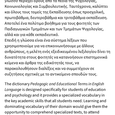
γλώσσα
περιέχει όρους από τα πεδία της Ψυχολογίας,
Κοινωνιολογίας και Συμβουλευτικής. Ταυτόχρονα, καλύπτει
και όλους τους τομείς της Εκπαίδευσης όπως προσχολική,
πρωτοβάθμια, δευτεροβάθμια και τριτοβάθμια εκπαίδευση.
Αποτελεί ένα πoλύτιμο βοήθημα για τους φοιτητές των
Παιδαγωγικών Τμημάτων και των Τμημάτων Ψυχολογίας,
αλλά και για κάθε εκπαιδευτικό.
Επειδή η γλώσσα είναι ένα σύστημα λέξεων που
χρησιμοποιούμε για να επικοινωνήσουμε με άλλους
ανθρώπους, η μελέτη ενός εξειδικευμένου λεξιλογίου δίνει τη
δυνατότητα στους φοιτητές να κατανοήσουν επιστημονικά
κείμενα και άρθρα της ειδικότητάς τους, να
παρακολουθήσουν διαλέξεις και να συμμετέχουν σε
συζητήσεις σχετικές με το αντικείμενο σπουδών τους.
The dictionary
Pedagogic and Educational Terms in English
Language
is designed specifically for students of education
and psychology and it provides a specialized vocabulary in
the key academic skills that all students need. Learning and
dominating vocabulary of their domain would give them the
opportunity to comprehend specialized texts, to attend