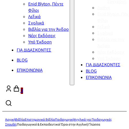
Σύγχρονη
Enid Blyton, Πέντε
Διεθνή
Φίλοι
Enid Blyton, Πέν
Λεξικά
Φίλοι
Σχολικά
Λεξικά
Βιβλία για την Άνδρο
Σχολικά
Νέες Εκδόσεις
Βιβλία για την
Υπό Έκδοση
Άνδρο
ΓΙΑ ΔΙΔΑΣΚΟΝΤΕΣ
Νέες Εκδόσεις
Υπό Έκδοση
BLOG
ΓΙΑ ΔΙΔΑΣΚΟΝΤΕΣ
ΕΠΙΚΟΙΝΩΝΙΑ
BLOG
ΕΠΙΚΟΙΝΩΝΙΑ
0
Αρχική
Βιβλία
Επιστημονικά Βιβλία
Παιδαγωγική
Αγγλικά για Παιδαγωγικές
Σπουδές
Παιδαγωγικοί & Εκπαιδευτικοί Όροι στην Αγγλική Γλώσσα