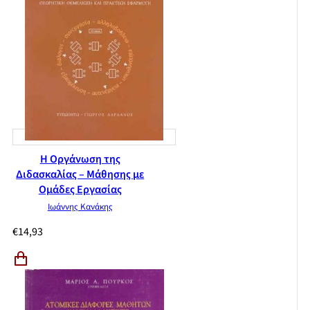
Η Οργάνωση της
Διδασκαλίας – Μάθησης με
Ομάδες Εργασίας
Ιωάννης Κανάκης
€
14,93