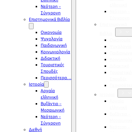
ελληνική
ελληνική
Νεότερη –
Νεότερη –
Σύγχρονη
Σύγχρονη
Επιστημονικά Βιβλία
Επιστημονικά
Οικονομία
Βιβλία
Ψυχολογία
Οικονομία
Παιδαγωγική
Ψυχολογία
Κοινωνιολογία
Παιδαγωγι
Διδακτική
Κοινωνιολ
Τουριστικές
Διδακτική
Σπουδές
Τουριστικέ
Περισσότερα…
Σπουδές
Ιστορία
Περισσότ
Αρχαία
Ιστορία
ελληνική
Αρχαία
Βυζάντιο –
ελληνική
Μεσαιωνική
Βυζάντιο –
Νεότερη –
Μεσαιωνικ
Σύγχρονη
Νεότερη –
Διεθνή