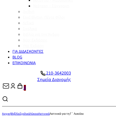
Βυζάντιο – Μεσαιωνική
Νεότερη – Σύγχρονη
Διεθνή
Enid Blyton, Πέντε Φίλοι
Λεξικά
Σχολικά
Βιβλία για την Άνδρο
Νέες Εκδόσεις
Υπό Έκδοση
ΓΙΑ ΔΙΔΑΣΚΟΝΤΕΣ
BLOG
ΕΠΙΚΟΙΝΩΝΙΑ
210-3642003
Σημεία Διανομής
0
Αρχική
Βιβλία
Σχολικά
Λύκειο
Λατινικά
Λατινικά για τη Γ΄ Λυκείου