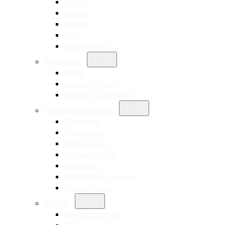
Aldina
Pessoa
Ποίηση
Ίψεν
Περισσότερα…
Φιλοσοφία
Νίτσε
Αρχαία ελληνική
Νεότερη – Σύγχρονη
Επιστημονικά Βιβλία
Οικονομία
Ψυχολογία
Παιδαγωγική
Κοινωνιολογία
Διδακτική
Τουριστικές Σπουδές
Περισσότερα…
Ιστορία
Αρχαία ελληνική