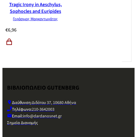
Tragic Irony in Aeschylus,
Sophocles and Euripides
Γεράσιμος Μαρκαντωνάτος
€
6,96
ΒΙΒΛΙΟΠΩΛΕΙΟ GUTENBERG
Διεύθυνση:
Διδότου 37, 10680 Αθήνα
Τηλέφωνο:
210-3642003
Email:
info@dardanosnet.gr
Σημεία Διανομής