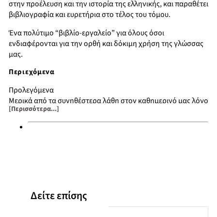
στην προέλευση και την ιστορία της ελληνικής, και παραθέτει
βιβλιογραφία και ευρετήρια στο τέλος του τόμου.
Ένα πολύτιμο “βιβλίο-εργαλείο” για όλους όσοι
ενδιαφέρονται για την ορθή και δόκιμη χρήση της γλώσσας
μας.
Περιεχόμενα
Προλεγόμενα
Μερικά από τα συνηθέστερα λάθη στον καθημερινό μας λόγο
[Περισσότερα...]
Οι ευχρηστότερες λέξεις με προβληματική ορθογραφία
Οι κυριότερες ομόηχες λέξεις
Οι βασικότεροι ορθογραφικοί κανόνες
Συχνά λάθη στη χρήση των ρημάτων
Επισημάνσεις στην κλίση των ουσιαστικών
Λάθη στην κλίση και στον τόνο των επιθέτων
Λάθη στη χρήση των αντωνυμιών
Επιρρήματα σε -ί και -εί. Ομόρριζα επιρρήματα με
Δείτε επίσης
διαφορετική σημασία
Μερικές εύχρηστες λέξεις των οποίων η σημασία συγχέεται