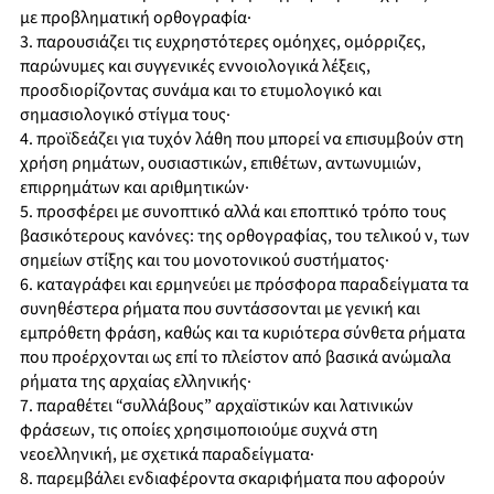
με προβληματική ορθογραφία·
3. παρουσιάζει τις ευχρηστότερες ομόηχες, ομόρριζες,
παρώνυμες και συγγενικές εννοιολογικά λέξεις,
προσδιορίζοντας συνάμα και το ετυμολογικό και
σημασιολογικό στίγμα τους·
4. προϊδεάζει για τυχόν λάθη που μπορεί να επισυμβούν στη
χρήση ρημάτων, ουσιαστικών, επιθέτων, αντωνυμιών,
επιρρημάτων και αριθμητικών·
5. προσφέρει με συνοπτικό αλλά και εποπτικό τρόπο τους
βασικότερους κανόνες: της ορθογραφίας, του τελικού ν, των
σημείων στίξης και του μονοτονικού συστήματος·
6. καταγράφει και ερμηνεύει με πρόσφορα παραδείγματα τα
συνηθέστερα ρήματα που συντάσσονται με γενική και
εμπρόθετη φράση, καθώς και τα κυριότερα σύνθετα ρήματα
που προέρχονται ως επί το πλείστον από βασικά ανώμαλα
ρήματα της αρχαίας ελληνικής·
7. παραθέτει “συλλάβους” αρχαϊστικών και λατινικών
φράσεων, τις οποίες χρησιμοποιούμε συχνά στη
νεοελληνική, με σχετικά παραδείγματα·
8. παρεμβάλει ενδιαφέροντα σκαριφήματα που αφορούν