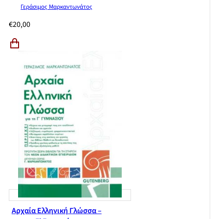
Γεράσιμος Μαρκαντωνάτος
€
20,00
Αρχαία Ελληνική Γλώσσα –