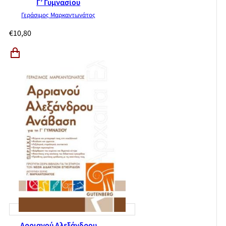
Γ’ Γυμνασίου
Γεράσιμος Μαρκαντωνάτος
€
10,80
Αρριανού Αλεξάνδρου