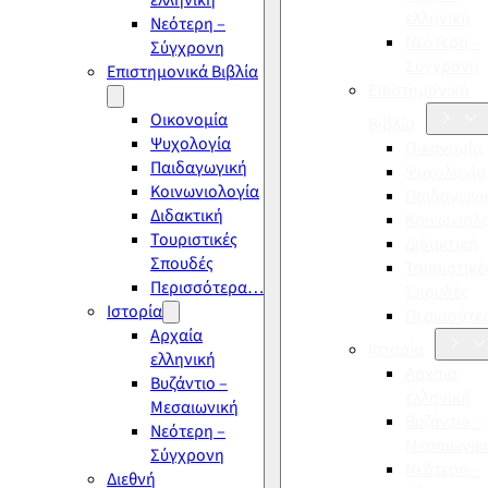
ελληνική
ελληνική
Νεότερη –
Νεότερη –
Σύγχρονη
Σύγχρονη
Επιστημονικά Βιβλία
Επιστημονικά
Οικονομία
Βιβλία
Ψυχολογία
Οικονομία
Παιδαγωγική
Ψυχολογία
Κοινωνιολογία
Παιδαγωγι
Διδακτική
Κοινωνιολ
Τουριστικές
Διδακτική
Σπουδές
Τουριστικέ
Περισσότερα…
Σπουδές
Ιστορία
Περισσότ
Αρχαία
Ιστορία
ελληνική
Αρχαία
Βυζάντιο –
ελληνική
Μεσαιωνική
Βυζάντιο –
Νεότερη –
Μεσαιωνικ
Σύγχρονη
Νεότερη –
Διεθνή