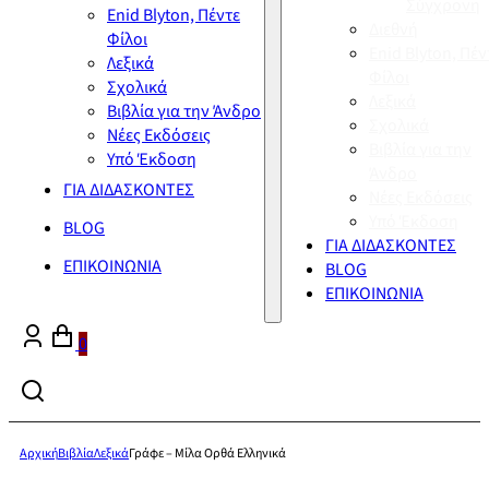
Σύγχρονη
Enid Blyton, Πέντε
Διεθνή
Φίλοι
Enid Blyton, Πέν
Λεξικά
Φίλοι
Σχολικά
Λεξικά
Βιβλία για την Άνδρο
Σχολικά
Νέες Εκδόσεις
Βιβλία για την
Υπό Έκδοση
Άνδρο
ΓΙΑ ΔΙΔΑΣΚΟΝΤΕΣ
Νέες Εκδόσεις
Υπό Έκδοση
BLOG
ΓΙΑ ΔΙΔΑΣΚΟΝΤΕΣ
ΕΠΙΚΟΙΝΩΝΙΑ
BLOG
ΕΠΙΚΟΙΝΩΝΙΑ
0
Αρχική
Βιβλία
Λεξικά
Γράφε – Μίλα Ορθά Ελληνικά