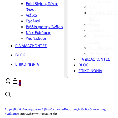
Σύγχρονη
Enid Blyton, Πέντε
Διεθνή
Φίλοι
Enid Blyton, Πέν
Λεξικά
Φίλοι
Σχολικά
Λεξικά
Βιβλία για την Άνδρο
Σχολικά
Νέες Εκδόσεις
Βιβλία για την
Υπό Έκδοση
Άνδρο
ΓΙΑ ΔΙΔΑΣΚΟΝΤΕΣ
Νέες Εκδόσεις
Υπό Έκδοση
BLOG
ΓΙΑ ΔΙΔΑΣΚΟΝΤΕΣ
ΕΠΙΚΟΙΝΩΝΙΑ
BLOG
ΕΠΙΚΟΙΝΩΝΙΑ
0
Αρχική
Βιβλία
Επιστημονικά Βιβλία
Οικονομία
Ποσοτικές Μέθοδοι Οικονομικής
Ανάλυσης
Εισαγωγή στην Οικονομετρία