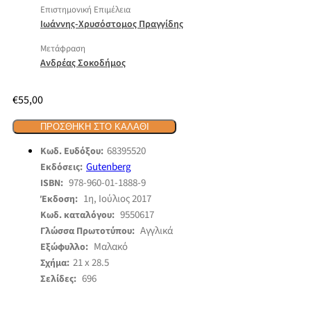
Επιστημονική Επιμέλεια
Ιωάννης-Χρυσόστομος Πραγγίδης
Μετάφραση
Ανδρέας Σοκοδήμος
€
55,00
ΠΡΟΣΘΉΚΗ ΣΤΟ ΚΑΛΆΘΙ
68395520
Κωδ. Ευδόξου:
Gutenberg
Εκδόσεις:
978-960-01-1888-9
ISBN:
1η, Ιούλιος 2017
Έκδοση:
9550617
Κωδ. καταλόγου:
Αγγλικά
Γλώσσα Πρωτοτύπου:
Μαλακό
Εξώφυλλο:
21 x 28.5
Σχήμα:
696
Σελίδες: