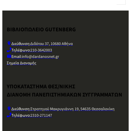
ΒΙΒΛΙΟΠΩΛΕΙΟ GUTENBERG
Διεύθυνση:
Διδότου 37, 10680 Αθήνα
Τηλέφωνο:
210-3642003
Email:
info@dardanosnet.gr
Σημεία Διανομής
ΥΠΟΚΑΤΑΣΤΗΜΑ ΘΕΣ/ΝΙΚΗΣ
ΔΙΑΝΟΜΗ ΠΑΝΕΠΙΣΤΗΜΙΑΚΩΝ ΣΥΓΓΡΑΜΜΑΤΩΝ
Διεύθυνση:
Στρατηγού Μακρυγιάννη 19, 54635 Θεσσαλονίκη
Τηλέφωνο:
2310-271147