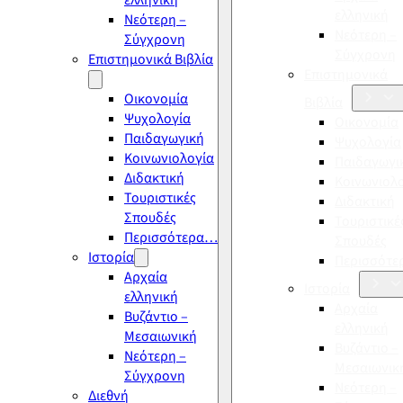
ελληνική
ελληνική
Νεότερη –
Νεότερη –
Σύγχρονη
Σύγχρονη
Επιστημονικά Βιβλία
Επιστημονικά
Οικονομία
Βιβλία
Ψυχολογία
Οικονομία
Παιδαγωγική
Ψυχολογία
Κοινωνιολογία
Παιδαγωγι
Διδακτική
Κοινωνιολ
Τουριστικές
Διδακτική
Σπουδές
Τουριστικέ
Περισσότερα…
Σπουδές
Ιστορία
Περισσότ
Αρχαία
Ιστορία
ελληνική
Αρχαία
Βυζάντιο –
ελληνική
Μεσαιωνική
Βυζάντιο –
Νεότερη –
Μεσαιωνικ
Σύγχρονη
Νεότερη –
Διεθνή