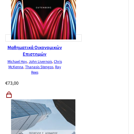
και στις προβλέψεις
KEΦΑΛΑΙΟ 15 Εκτίμηση δυναμικών αιτιοτήτων
KEΦΑΛΑΙΟ 16 Περισσότερα θέματα σχετικά με την
παλινδρόμηση χρονοσειρών
KEΦΑΛΑΙΟ 17 Η θεωρία της γραμμικής παλινδρόμησης με μία
ερμηνευτική μεταβλητή
KEΦΑΛΑΙΟ 18 Η θεωρία της πολλαπλής παλινδρόμησης
Μαθηματικά Οικονομικών
Επιστημών
Michael Hoy
,
John Livernois
,
Chris
McKenna
,
Thanasis Stengos
,
Ray
Rees
€
73,00