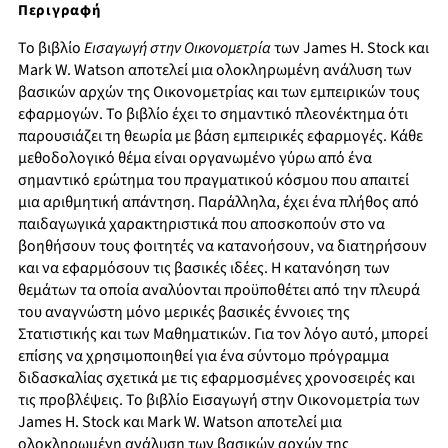
Περιγραφή
Το βιβλίο
Εισαγωγή στην Οικονομετρία
των James H. Stock και
Mark W. Watson αποτελεί μια ολοκληρωμένη ανάλυση των
βασικών αρχών της Οικονομετρίας και των εμπειρικών τους
εφαρμογών. Το βιβλίο έχει το σημαντικό πλεονέκτημα ότι
παρουσιάζει τη θεωρία με βάση εμπειρικές εφαρμογές. Κάθε
μεθοδολογικό θέμα είναι οργανωμένο γύρω από ένα
σημαντικό ερώτημα του πραγματικού κόσμου που απαιτεί
μια αριθμητική απάντηση. Παράλληλα, έχει ένα πλήθος από
παιδαγωγικά χαρακτηριστικά που αποσκοπούν στο να
βοηθήσουν τους φοιτητές να κατανοήσουν, να διατηρήσουν
και να εφαρμόσουν τις βασικές ιδέες. Η κατανόηση των
θεμάτων τα οποία αναλύονται προϋποθέτει από την πλευρά
του αναγνώστη μόνο μερικές βασικές έννοιες της
Στατιστικής και των Μαθηματικών. Για τον λόγο αυτό, μπορεί
επίσης να χρησιμοποιηθεί για ένα σύντομο πρόγραμμα
διδασκαλίας σχετικά με τις εφαρμοσμένες χρονοσειρές και
τις προβλέψεις. Το βιβλίο Εισαγωγή στην Οικονομετρία των
James H. Stock και Mark W. Watson αποτελεί μια
ολοκληρωμένη ανάλυση των βασικών αρχών της