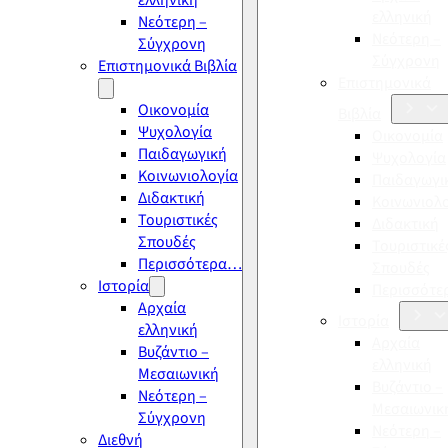
ελληνική
ελληνική
Νεότερη –
Νεότερη –
Σύγχρονη
Σύγχρονη
Επιστημονικά Βιβλία
Επιστημονικά
Οικονομία
Βιβλία
Ψυχολογία
Οικονομία
Παιδαγωγική
Ψυχολογία
Κοινωνιολογία
Παιδαγωγι
Διδακτική
Κοινωνιολ
Τουριστικές
Διδακτική
Σπουδές
Τουριστικέ
Περισσότερα…
Σπουδές
Ιστορία
Περισσότ
Αρχαία
Ιστορία
ελληνική
Αρχαία
Βυζάντιο –
ελληνική
Μεσαιωνική
Βυζάντιο –
Νεότερη –
Μεσαιωνικ
Σύγχρονη
Νεότερη –
Διεθνή