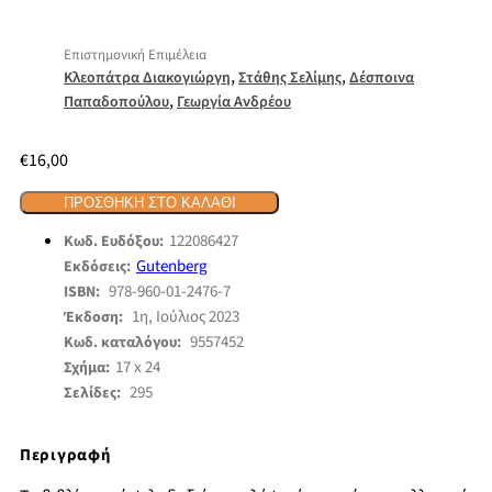
Επιστημονική Επιμέλεια
,
,
Κλεοπάτρα Διακογιώργη
Στάθης Σελίμης
Δέσποινα
,
Παπαδοπούλου
Γεωργία Ανδρέου
€
16,00
ΠΡΟΣΘΉΚΗ ΣΤΟ ΚΑΛΆΘΙ
122086427
Κωδ. Ευδόξου:
Gutenberg
Εκδόσεις:
978-960-01-2476-7
ISBN:
1η, Ιούλιος 2023
Έκδοση:
9557452
Κωδ. καταλόγου:
17 x 24
Σχήμα:
295
Σελίδες:
Περιγραφή