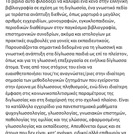
Το βιβλίο αυτό φιλοδοξεί να καλύψει ένα κενό στην ελληνική
βιβλιογραφία σε σχέση με τη διγλωσσία, ένα γνωστικό πεδίο
με τεράστια ανάπτυξη διεθνώς, όπως μαρτυρά ο μεγάλος
αριθμός εγχειριδίων, μονογραφιών, εγκυκλοπαιδειών,
περιοδικών διαθέσιμων στην παγκόσμια βιβλιογραφία,
επιστημονικών συνεδρίων, ακόμα και ιστολογίων με
πρακτικές συμβουλές για γονείς και εκπαιδευτικούς.
Παρουσιάζονται σημαντικά δεδομένα για τη γλωσσική και
γνωστική ανάπτυξη στα δίγλωσσα παιδιά ως επί το πλείστον,
όπως και για τη γλωσσική επεξεργασία σε ενήλικα δίγλωσσα
άτομα. Ένας από τους στόχους του είναι να
ευαισθητοποιήσει τους/τις αναγνώστες/ριες στην ιδιαίτερη
σημασία των μεθοδολογικών ζητημάτων που εγείρονται
στην έρευνα με δίγλωσσους πληθυσμούς, ενώ δίνει ιδιαίτερη
έμφαση στις κοινωνικοπολιτισμικές παραμέτρους της
διγλωσσίας και στη διαχείρισή της στο σχολικό πλαίσιο. Είναι
το κατάλληλο εγχειρίδιο για πανεπιστημιακά μαθήματα
ψυχογλωσσολογίας, γλωσσολογίας, γνωσιακών επιστημών,
παθολογίας της ομιλίας και της γλώσσας, εφαρμοσμένης
γλωσσολογίας και εκπαίδευσης. Απευθύνεται όμως και σε
άτομα που δεν είναι, κατ’ ανάγκη, ειδικοί αλλά επιθυμούν να