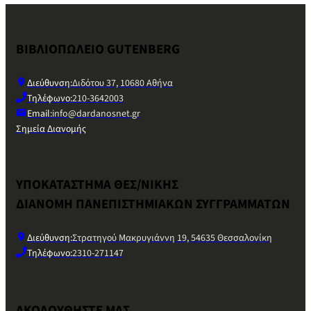
ΒΙΒΛΙΟΠΩΛΕΙΟ GUTENBERG
Διεύθυνση:
Διδότου 37, 10680 Αθήνα
Τηλέφωνο:
210-3642003
Email:
info@dardanosnet.gr
Σημεία Διανομής
ΥΠΟΚΑΤΑΣΤΗΜΑ ΘΕΣ/ΝΙΚΗΣ
ΔΙΑΝΟΜΗ ΠΑΝΕΠΙΣΤΗΜΙΑΚΩΝ ΣΥΓΓΡΑΜΜΑΤΩΝ
Διεύθυνση:
Στρατηγού Μακρυγιάννη 19, 54635 Θεσσαλονίκη
Τηλέφωνο:
2310-271147
ΑΚΟΛΟΥΘΗΣΤΕ ΜΑΣ