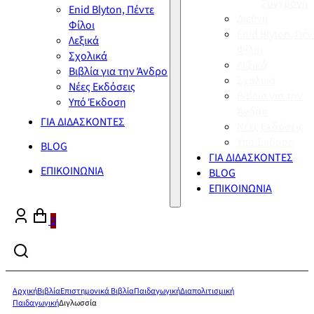
Σύγχρονη
Enid Blyton, Πέντε
Διεθνή
Φίλοι
Enid Blyton, Πέν
Λεξικά
Φίλοι
Σχολικά
Λεξικά
Βιβλία για την Άνδρο
Σχολικά
Νέες Εκδόσεις
Βιβλία για την
Υπό Έκδοση
Άνδρο
ΓΙΑ ΔΙΔΑΣΚΟΝΤΕΣ
Νέες Εκδόσεις
Υπό Έκδοση
BLOG
ΓΙΑ ΔΙΔΑΣΚΟΝΤΕΣ
ΕΠΙΚΟΙΝΩΝΙΑ
BLOG
ΕΠΙΚΟΙΝΩΝΙΑ
0
Αρχική
Βιβλία
Επιστημονικά Βιβλία
Παιδαγωγική
Διαπολιτισμική
Παιδαγωγική
Διγλωσσία