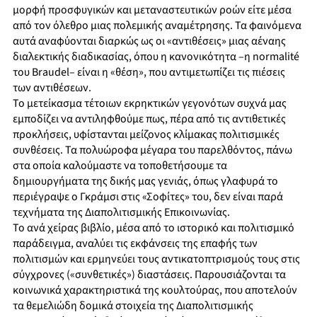
μορφή προσφυγικών και μεταναστευτικών ροών είτε μέσα
από τον όλεθρο μιας πολεμικής αναμέτρησης. Τα φαινόμενα
αυτά αναφύονται διαρκώς ως οι «αντιθέσεις» μιας αέναης
διαλεκτικής διαδικασίας, όπου η κανονικότητα –η normalité
του Braudel– είναι η «θέση», που αντιμετωπίζει τις πιέσεις
των αντιθέσεων.
Το μετείκασμα τέτοιων εκρηκτικών γεγονότων συχνά μας
εμποδίζει να αντιληφθούμε πως, πέρα από τις αντιθετικές
προκλήσεις, υφίστανται μείζονος κλίμακας πολιτισμικές
συνθέσεις. Τα πολυώροφα μέγαρα του παρελθόντος, πάνω
στα οποία καλούμαστε να τοποθετήσουμε τα
δημιουργήματα της δικής μας γενιάς, όπως γλαφυρά το
περιέγραψε ο Γκράμσι στις «Σοφίτες» του, δεν είναι παρά
τεχνήματα της Διαπολιτισμικής Επικοινωνίας.
Το ανά χείρας βιβλίο, μέσα από το ιστορικό και πολιτισμικό
παράδειγμα, αναλύει τις εκφάνσεις της επαφής των
πολιτισμών και ερμηνεύει τους αντικατοπτρισμούς τους στις
σύγχρονες («συνθετικές») διαστάσεις. Παρουσιάζονται τα
κοινωνικά χαρακτηριστικά της κουλτούρας, που αποτελούν
τα θεμελιώδη δομικά στοιχεία της Διαπολιτισμικής