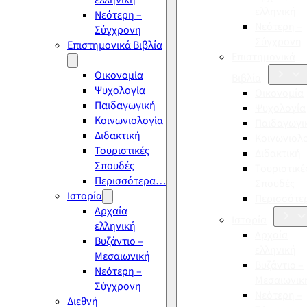
ελληνική
ελληνική
Νεότερη –
Νεότερη –
Σύγχρονη
Σύγχρονη
Επιστημονικά Βιβλία
Επιστημονικά
Οικονομία
Βιβλία
Ψυχολογία
Οικονομία
Παιδαγωγική
Ψυχολογία
Κοινωνιολογία
Παιδαγωγι
Διδακτική
Κοινωνιολ
Τουριστικές
Διδακτική
Σπουδές
Τουριστικέ
Περισσότερα…
Σπουδές
Ιστορία
Περισσότ
Αρχαία
Ιστορία
ελληνική
Αρχαία
Βυζάντιο –
ελληνική
Μεσαιωνική
Βυζάντιο –
Νεότερη –
Μεσαιωνικ
Σύγχρονη
Νεότερη –
Διεθνή