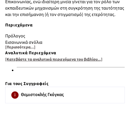
Επικοινωνίας, ενώ ιδιαίτερη μνεία γίνεται για τον ρόλο των
εκπαιδευτικών μηχανισμών στη συγκρότηση της ταυτότητας
και την επισήμανση (ή τον στιγματισμό) της ετερότητας.
Περιεχόμενα
Πρόλογος
Εισαγωγικά σχόλια
[Περισσότερα...]
Πολιτισμός
Αναλυτικά Περιεχόμενα
Διαπολιτισμική επικοινωνία
[Κατεβάστε τα αναλυτικά περιεχόμενα του βιβλίου...]
Ταυτότητα
Εθνική ταυτότητα
Ετερότητα
Όψεις ετερότητας
Για τους Συγγραφείς
Επιλογικό σημείωμα
Βιβλιογραφία
Θεμιστοκλής Γκόγκας