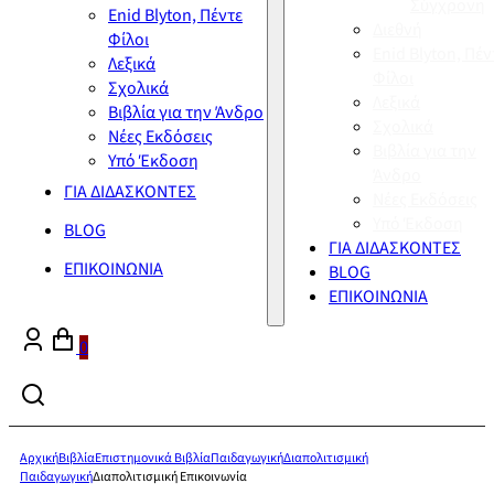
Σύγχρονη
Enid Blyton, Πέντε
Διεθνή
Φίλοι
Enid Blyton, Πέν
Λεξικά
Φίλοι
Σχολικά
Λεξικά
Βιβλία για την Άνδρο
Σχολικά
Νέες Εκδόσεις
Βιβλία για την
Υπό Έκδοση
Άνδρο
ΓΙΑ ΔΙΔΑΣΚΟΝΤΕΣ
Νέες Εκδόσεις
Υπό Έκδοση
BLOG
ΓΙΑ ΔΙΔΑΣΚΟΝΤΕΣ
ΕΠΙΚΟΙΝΩΝΙΑ
BLOG
ΕΠΙΚΟΙΝΩΝΙΑ
0
Αρχική
Βιβλία
Επιστημονικά Βιβλία
Παιδαγωγική
Διαπολιτισμική
Παιδαγωγική
Διαπολιτισμική Επικοινωνία