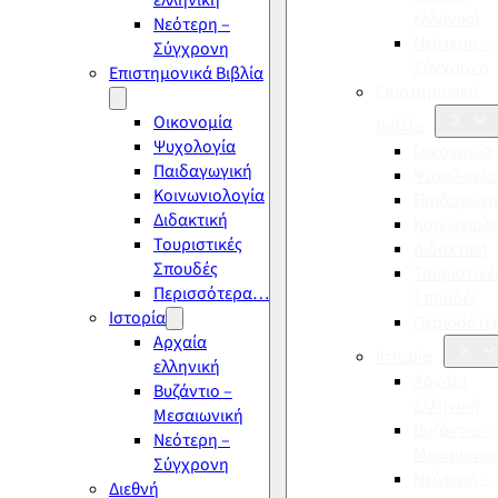
ελληνική
ελληνική
Νεότερη –
Νεότερη –
Σύγχρονη
Σύγχρονη
Επιστημονικά Βιβλία
Επιστημονικά
Οικονομία
Βιβλία
Ψυχολογία
Οικονομία
Παιδαγωγική
Ψυχολογία
Κοινωνιολογία
Παιδαγωγι
Διδακτική
Κοινωνιολ
Τουριστικές
Διδακτική
Σπουδές
Τουριστικέ
Περισσότερα…
Σπουδές
Ιστορία
Περισσότ
Αρχαία
Ιστορία
ελληνική
Αρχαία
Βυζάντιο –
ελληνική
Μεσαιωνική
Βυζάντιο –
Νεότερη –
Μεσαιωνικ
Σύγχρονη
Νεότερη –
Διεθνή