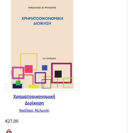
Τεχνητά νευρωνικά δίκτυα
Συμπεράσματα και προεκτάσεις
Παραρτήματα
Βιβλιογραφία
Λεξικό όρων
Ευρετήριο όρων
Χρηματοοικονομική
Διοίκηση
Νικόλαος Μυλωνάς
€
27,00