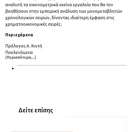
αναλυτή τα οικονομετρικά εκείνα εργαλεία που θα τον
βοηθήσουν στην εμπειρική ανάλυση των μονομεταβλητών
χρονολογικών σειρών, δίνοντας ιδιαίτερη έμφαση στις
χρηματοοικονομικές σειρές.
Περιεχόμενα
Πρόλογος Α. Κιντή
Προλεγόμενα
[Περισσότερα...]
Εισαγωγή
Στασιμότητα. Η έννοια της διαχρονικής σταθερότητας
Έλεγχοι κανονικότητας
Έλεγχοι ανεξαρτησίας
Έλεγχος μη-γραμμικής εξάρτησης
Επιλογή γραμμικών υποδειγμάτων ARIMA
Μη-γραμμικά υποδείγματα
Έλεγχος της τάξης του υποδείγματος
Δείτε επίσης
Έλεγχοι στα κατάλοιπα
Έλεγχοι ύπαρξης μακροχρόνιας μνήμης
Ανάλυση χρονοσειρών στο πεδίο του χρόνου στο χώρο
φάσεων: έλεγχοι ύπαρξης χαοτικής δυναμικής