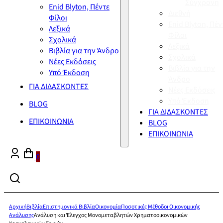
Σύγχρονη
Enid Blyton, Πέντε
Διεθνή
Φίλοι
Enid Blyton, Πέν
Λεξικά
Φίλοι
Σχολικά
Λεξικά
Βιβλία για την Άνδρο
Σχολικά
Νέες Εκδόσεις
Βιβλία για την
Υπό Έκδοση
Άνδρο
ΓΙΑ ΔΙΔΑΣΚΟΝΤΕΣ
Νέες Εκδόσεις
Υπό Έκδοση
BLOG
ΓΙΑ ΔΙΔΑΣΚΟΝΤΕΣ
ΕΠΙΚΟΙΝΩΝΙΑ
BLOG
ΕΠΙΚΟΙΝΩΝΙΑ
0
Αρχική
Βιβλία
Επιστημονικά Βιβλία
Οικονομία
Ποσοτικές Μέθοδοι Οικονομικής
Ανάλυσης
Ανάλυση και Έλεγχος Μονομεταβλητών Χρηματοοικονομικών