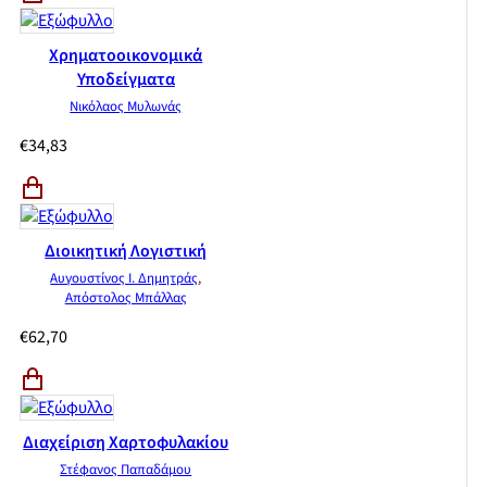
Χρηματοοικονομικά
Υποδείγματα
Νικόλαος Μυλωνάς
€
34,83
Διοικητική Λογιστική
Αυγουστίνος Ι. Δημητράς
,
Απόστολος Μπάλλας
€
62,70
Διαχείριση Χαρτοφυλακίου
Στέφανος Παπαδάμου