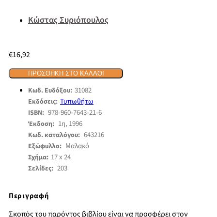
Κώστας Συριόπουλος
€
16,92
ΠΡΟΣΘΉΚΗ ΣΤΟ ΚΑΛΆΘΙ
31082
Κωδ. Ευδόξου:
Τυπωθήτω
Εκδόσεις:
978-960-7643-21-6
ISBN:
1η, 1996
Έκδοση:
643216
Κωδ. καταλόγου:
Μαλακό
Εξώφυλλο:
17 x 24
Σχήμα:
203
Σελίδες:
Περιγραφή
Σκοπός του παρόντος βιβλίου είναι να προσφέρει στον