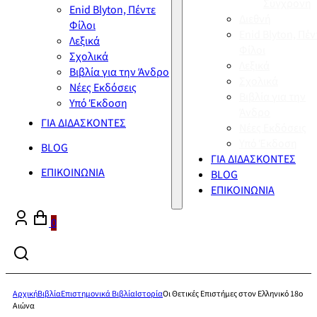
Σύγχρονη
Enid Blyton, Πέντε
Διεθνή
Φίλοι
Enid Blyton, Πέν
Λεξικά
Φίλοι
Σχολικά
Λεξικά
Βιβλία για την Άνδρο
Σχολικά
Νέες Εκδόσεις
Βιβλία για την
Υπό Έκδοση
Άνδρο
ΓΙΑ ΔΙΔΑΣΚΟΝΤΕΣ
Νέες Εκδόσεις
Υπό Έκδοση
BLOG
ΓΙΑ ΔΙΔΑΣΚΟΝΤΕΣ
ΕΠΙΚΟΙΝΩΝΙΑ
BLOG
ΕΠΙΚΟΙΝΩΝΙΑ
0
Αρχική
Βιβλία
Επιστημονικά Βιβλία
Ιστορία
Οι Θετικές Επιστήμες στον Ελληνικό 18ο
Αιώνα