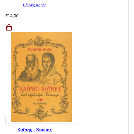
Γιάννης Καράς
€
14,00
Καΐρης – Κούμας