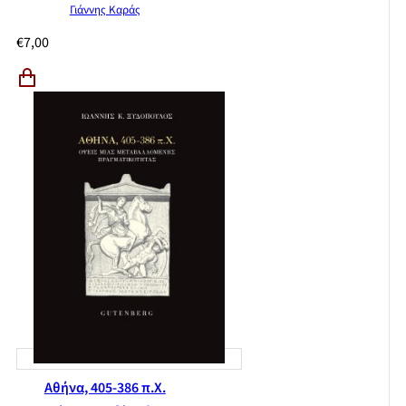
Γιάννης Καράς
€
7,00
Αθήνα, 405-386 π.Χ.