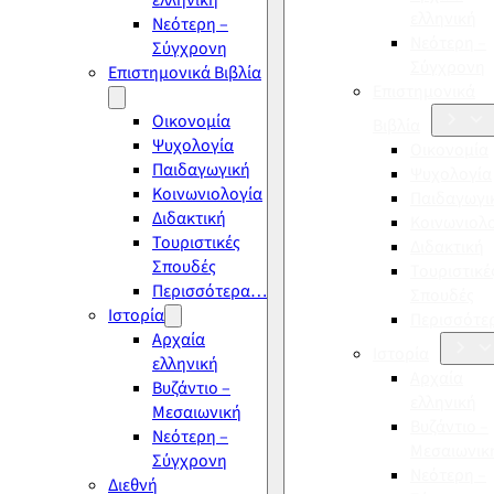
ελληνική
ελληνική
Νεότερη –
Νεότερη –
Σύγχρονη
Σύγχρονη
Επιστημονικά Βιβλία
Επιστημονικά
Οικονομία
Βιβλία
Ψυχολογία
Οικονομία
Παιδαγωγική
Ψυχολογία
Κοινωνιολογία
Παιδαγωγι
Διδακτική
Κοινωνιολ
Τουριστικές
Διδακτική
Σπουδές
Τουριστικέ
Περισσότερα…
Σπουδές
Ιστορία
Περισσότ
Αρχαία
Ιστορία
ελληνική
Αρχαία
Βυζάντιο –
ελληνική
Μεσαιωνική
Βυζάντιο –
Νεότερη –
Μεσαιωνικ
Σύγχρονη
Νεότερη –
Διεθνή