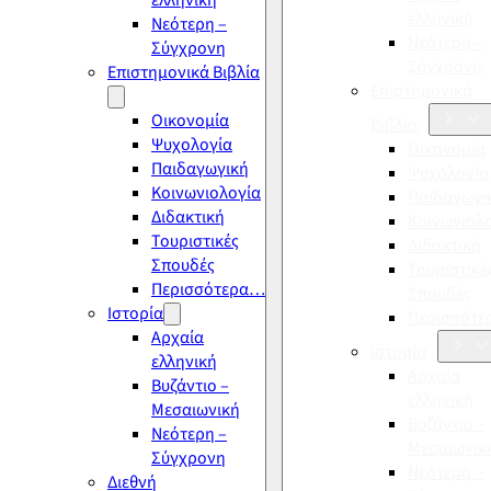
ελληνική
ελληνική
Νεότερη –
Νεότερη –
Σύγχρονη
Σύγχρονη
Επιστημονικά Βιβλία
Επιστημονικά
Οικονομία
Βιβλία
Ψυχολογία
Οικονομία
Παιδαγωγική
Ψυχολογία
Κοινωνιολογία
Παιδαγωγι
Διδακτική
Κοινωνιολ
Τουριστικές
Διδακτική
Σπουδές
Τουριστικέ
Περισσότερα…
Σπουδές
Ιστορία
Περισσότ
Αρχαία
Ιστορία
ελληνική
Αρχαία
Βυζάντιο –
ελληνική
Μεσαιωνική
Βυζάντιο –
Νεότερη –
Μεσαιωνικ
Σύγχρονη
Νεότερη –
Διεθνή