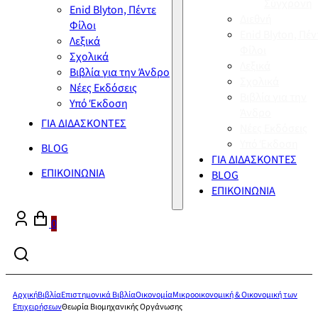
Σύγχρονη
Enid Blyton, Πέντε
Διεθνή
Φίλοι
Enid Blyton, Πέν
Λεξικά
Φίλοι
Σχολικά
Λεξικά
Βιβλία για την Άνδρο
Σχολικά
Νέες Εκδόσεις
Βιβλία για την
Υπό Έκδοση
Άνδρο
ΓΙΑ ΔΙΔΑΣΚΟΝΤΕΣ
Νέες Εκδόσεις
Υπό Έκδοση
BLOG
ΓΙΑ ΔΙΔΑΣΚΟΝΤΕΣ
ΕΠΙΚΟΙΝΩΝΙΑ
BLOG
ΕΠΙΚΟΙΝΩΝΙΑ
0
Αρχική
Βιβλία
Επιστημονικά Βιβλία
Οικονομία
Μικροοικονομική & Οικονομική των
Επιχειρήσεων
Θεωρία Βιομηχανικής Οργάνωσης