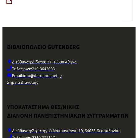
ΒΙΒΛΙΟΠΩΛΕΙΟ GUTENBERG
Διεύθυνση:
Διδότου 37, 10680 Αθήνα
Τηλέφωνο:
210-3642003
Email:
info@dardanosnet.gr
Σημεία Διανομής
ΥΠΟΚΑΤΑΣΤΗΜΑ ΘΕΣ/ΝΙΚΗΣ
ΔΙΑΝΟΜΗ ΠΑΝΕΠΙΣΤΗΜΙΑΚΩΝ ΣΥΓΓΡΑΜΜΑΤΩΝ
Διεύθυνση:
Στρατηγού Μακρυγιάννη 19, 54635 Θεσσαλονίκη
Τηλέφωνο:
2310-271147