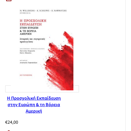
Η Προσχολική Εκπαίδευση
στην Ευρώπη & τη Βόρεια
Αμερική
€
24,00