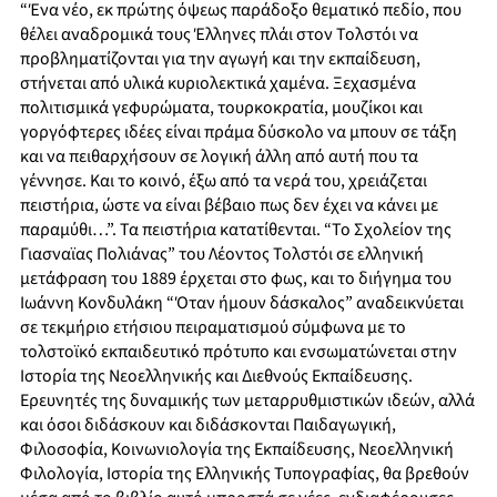
“Ένα νέο, εκ πρώτης όψεως παράδοξο θεματικό πεδίο, που
θέλει αναδρομικά τους Έλληνες πλάι στον Τολστόι να
προβληματίζονται για την αγωγή και την εκπαίδευση,
στήνεται από υλικά κυριολεκτικά χαμένα. Ξεχασμένα
πολιτισμικά γεφυρώματα, τουρκοκρατία, μουζίκοι και
γοργόφτερες ιδέες είναι πράμα δύσκολο να μπουν σε τάξη
και να πειθαρχήσουν σε λογική άλλη από αυτή που τα
γέννησε. Και το κοινό, έξω από τα νερά του, χρειάζεται
πειστήρια, ώστε να είναι βέβαιο πως δεν έχει να κάνει με
παραμύθι…”. Τα πειστήρια κατατίθενται. “Το Σχολείον της
Γιασναϊας Πολιάνας” του Λέοντος Τολστόι σε ελληνική
μετάφραση του 1889 έρχεται στο φως, και το διήγημα του
Ιωάννη Κονδυλάκη “Όταν ήμουν δάσκαλος” αναδεικνύεται
σε τεκμήριο ετήσιου πειραματισμού σύμφωνα με το
τολστοϊκό εκπαιδευτικό πρότυπο και ενσωματώνεται στην
Ιστορία της Νεοελληνικής και Διεθνούς Εκπαίδευσης.
Ερευνητές της δυναμικής των μεταρρυθμιστικών ιδεών, αλλά
και όσοι διδάσκουν και διδάσκονται Παιδαγωγική,
Φιλοσοφία, Κοινωνιολογία της Εκπαίδευσης, Νεοελληνική
Φιλολογία, Ιστορία της Ελληνικής Τυπογραφίας, θα βρεθούν