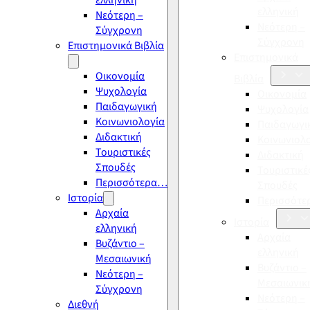
ελληνική
ελληνική
Νεότερη –
Νεότερη –
Σύγχρονη
Σύγχρονη
Επιστημονικά Βιβλία
Επιστημονικά
Οικονομία
Βιβλία
Ψυχολογία
Οικονομία
Παιδαγωγική
Ψυχολογία
Κοινωνιολογία
Παιδαγωγι
Διδακτική
Κοινωνιολ
Τουριστικές
Διδακτική
Σπουδές
Τουριστικέ
Περισσότερα…
Σπουδές
Ιστορία
Περισσότ
Αρχαία
Ιστορία
ελληνική
Αρχαία
Βυζάντιο –
ελληνική
Μεσαιωνική
Βυζάντιο –
Νεότερη –
Μεσαιωνικ
Σύγχρονη
Νεότερη –
Διεθνή