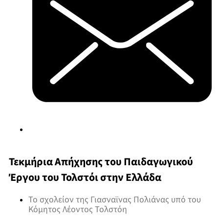
Τεκμήρια Απήχησης του Παιδαγωγικού
Έργου του Τολστόι στην Ελλάδα
Το σχολείον της Γιασναϊνας Πολιάνας υπό του
Κόμητος Λέοντος Τολστόη