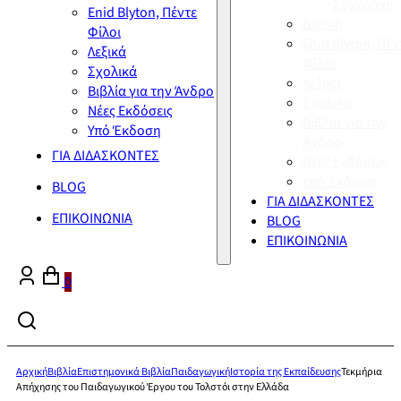
Σύγχρονη
Enid Blyton, Πέντε
Διεθνή
Φίλοι
Enid Blyton, Πέν
Λεξικά
Φίλοι
Σχολικά
Λεξικά
Βιβλία για την Άνδρο
Σχολικά
Νέες Εκδόσεις
Βιβλία για την
Υπό Έκδοση
Άνδρο
ΓΙΑ ΔΙΔΑΣΚΟΝΤΕΣ
Νέες Εκδόσεις
Υπό Έκδοση
BLOG
ΓΙΑ ΔΙΔΑΣΚΟΝΤΕΣ
ΕΠΙΚΟΙΝΩΝΙΑ
BLOG
ΕΠΙΚΟΙΝΩΝΙΑ
0
Αρχική
Βιβλία
Επιστημονικά Βιβλία
Παιδαγωγική
Ιστορία της Εκπαίδευσης
Τεκμήρια
Απήχησης του Παιδαγωγικού Έργου του Τολστόι στην Ελλάδα