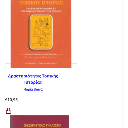
Ένας Πρόλογος-Τεκμήριο στη θέση Επιλόγου
Δραστηριότητες Τοπικής
Ιστορίας
Μαρία Βαϊνά
€
10,95