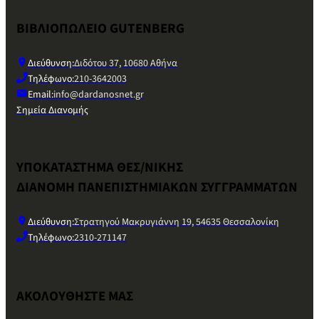
ΒΙΒΛΙΟΠΩΛΕΙΟ GUTENBERG
Διεύθυνση:
Διδότου 37, 10680 Αθήνα
Τηλέφωνο:
210-3642003
Email:
info@dardanosnet.gr
Σημεία Διανομής
ΥΠΟΚΑΤΑΣΤΗΜΑ ΘΕΣ/ΝΙΚΗΣ
ΔΙΑΝΟΜΗ ΠΑΝΕΠΙΣΤΗΜΙΑΚΩΝ ΣΥΓΓΡΑΜΜΑΤΩΝ
Διεύθυνση:
Στρατηγού Μακρυγιάννη 19, 54635 Θεσσαλονίκη
Τηλέφωνο:
2310-271147
ΑΚΟΛΟΥΘΗΣΤΕ ΜΑΣ