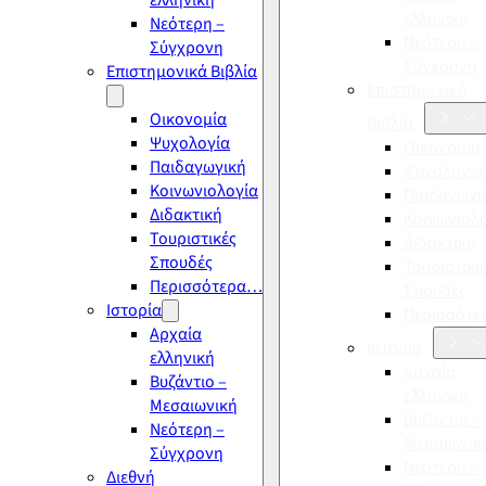
ελληνική
ελληνική
Νεότερη –
Νεότερη –
Σύγχρονη
Σύγχρονη
Επιστημονικά Βιβλία
Επιστημονικά
Οικονομία
Βιβλία
Ψυχολογία
Οικονομία
Παιδαγωγική
Ψυχολογία
Κοινωνιολογία
Παιδαγωγι
Διδακτική
Κοινωνιολ
Τουριστικές
Διδακτική
Σπουδές
Τουριστικέ
Περισσότερα…
Σπουδές
Ιστορία
Περισσότ
Αρχαία
Ιστορία
ελληνική
Αρχαία
Βυζάντιο –
ελληνική
Μεσαιωνική
Βυζάντιο –
Νεότερη –
Μεσαιωνικ
Σύγχρονη
Νεότερη –
Διεθνή