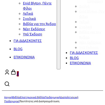
Σύγχρονη
Enid Blyton, Πέντε
Διεθνή
Φίλοι
Enid Blyton, Πέν
Λεξικά
Φίλοι
Σχολικά
Λεξικά
Βιβλία για την Άνδρο
Σχολικά
Νέες Εκδόσεις
Βιβλία για την
Υπό Έκδοση
Άνδρο
ΓΙΑ ΔΙΔΑΣΚΟΝΤΕΣ
Νέες Εκδόσεις
Υπό Έκδοση
BLOG
ΓΙΑ ΔΙΔΑΣΚΟΝΤΕΣ
ΕΠΙΚΟΙΝΩΝΙΑ
BLOG
ΕΠΙΚΟΙΝΩΝΙΑ
0
Αρχική
Βιβλία
Επιστημονικά Βιβλία
Παιδαγωγική
Διαπολιτισμική
Παιδαγωγική
Ταυτότητες υπό Διαπραγμάτευση