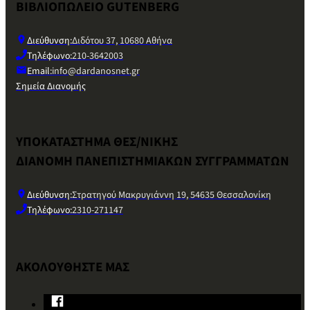
ΒΙΒΛΙΟΠΩΛΕΙΟ GUTENBERG
Διεύθυνση:
Διδότου 37, 10680 Αθήνα
Τηλέφωνο:
210-3642003
Email:
info@dardanosnet.gr
Σημεία Διανομής
ΥΠΟΚΑΤΑΣΤΗΜΑ ΘΕΣ/ΝΙΚΗΣ
ΔΙΑΝΟΜΗ ΠΑΝΕΠΙΣΤΗΜΙΑΚΩΝ ΣΥΓΓΡΑΜΜΑΤΩΝ
Διεύθυνση:
Στρατηγού Μακρυγιάννη 19, 54635 Θεσσαλονίκη
Τηλέφωνο:
2310-271147
ΑΚΟΛΟΥΘΗΣΤΕ ΜΑΣ