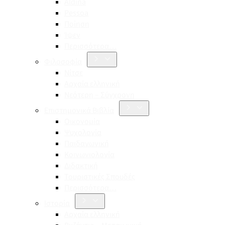
Aldina
Pessoa
Ποίηση
Ίψεν
Περισσότερα…
Φιλοσοφία
Νίτσε
Αρχαία ελληνική
Νεότερη – Σύγχρονη
Επιστημονικά Βιβλία
Οικονομία
Ψυχολογία
Παιδαγωγική
Κοινωνιολογία
Διδακτική
Τουριστικές Σπουδές
Περισσότερα…
Ιστορία
Αρχαία ελληνική