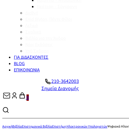
Βυζάντιο – Μεσαιωνική
Νεότερη – Σύγχρονη
Διεθνή
Enid Blyton, Πέντε Φίλοι
Λεξικά
Σχολικά
Βιβλία για την Άνδρο
Νέες Εκδόσεις
Υπό Έκδοση
ΓΙΑ ΔΙΔΑΣΚΟΝΤΕΣ
BLOG
ΕΠΙΚΟΙΝΩΝΙΑ
210-3642003
Σημεία Διανομής
0
Αρχική
Βιβλία
Επιστημονικά Βιβλία
Επιστήμη Ηλεκτρονικών Υπολογιστών
Ψηφιακά Ηλεκ