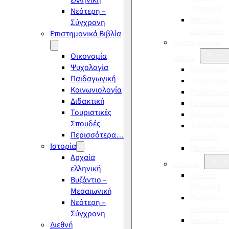
ελληνική
ελληνική
Νεότερη –
Νεότερη –
Σύγχρονη
Σύγχρονη
Επιστημονικά Βιβλία
Επιστημονικά
Οικονομία
Βιβλία
Ψυχολογία
Οικονομία
Παιδαγωγική
Ψυχολογία
Κοινωνιολογία
Παιδαγωγι
Διδακτική
Κοινωνιολ
Τουριστικές
Διδακτική
Σπουδές
Τουριστικέ
Περισσότερα…
Σπουδές
Ιστορία
Περισσότ
Αρχαία
Ιστορία
ελληνική
Αρχαία
Βυζάντιο –
ελληνική
Μεσαιωνική
Βυζάντιο –
Νεότερη –
Μεσαιωνικ
Σύγχρονη
Νεότερη –
Διεθνή