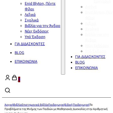
Σύγχρονη
Enid Blyton, Πέντε
Διεθνή
Φίλοι
Enid Blyton, Πέν
Λεξικά
Φίλοι
Σχολικά
Λεξικά
Βιβλία για την Άνδρο
Σχολικά
Νέες Εκδόσεις
Βιβλία για την
Υπό Έκδοση
Άνδρο
ΓΙΑ ΔΙΔΑΣΚΟΝΤΕΣ
Νέες Εκδόσεις
Υπό Έκδοση
BLOG
ΓΙΑ ΔΙΔΑΣΚΟΝΤΕΣ
ΕΠΙΚΟΙΝΩΝΙΑ
BLOG
ΕΠΙΚΟΙΝΩΝΙΑ
0
Αρχική
Βιβλία
Επιστημονικά Βιβλία
Παιδαγωγική
Ειδική Παιδαγωγική
Τα
Προβλήματα της Μνήμης των Παιδιών με Μαθησιακές Δυσκολίες στην Αριθμητική