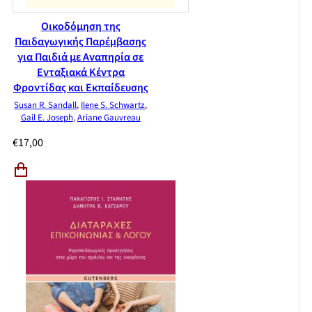
Οικοδόμηση της
Παιδαγωγικής Παρέμβασης
για Παιδιά με Αναπηρία σε
Ενταξιακά Κέντρα
Φροντίδας και Εκπαίδευσης
Susan R. Sandall
,
Ilene S. Schwartz
,
Gail E. Joseph
,
Ariane Gauvreau
€
17,00