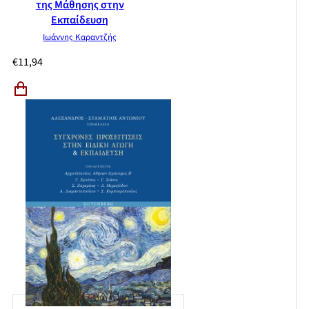
της Μάθησης στην
Εκπαίδευση
Ιωάννης Καραντζής
€
11,94