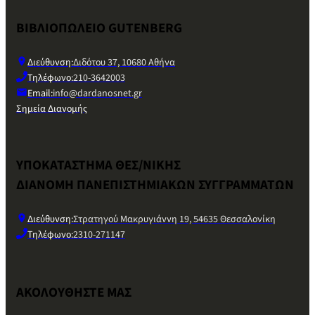
ΒΙΒΛΙΟΠΩΛΕΙΟ GUTENBERG
Διεύθυνση:
Διδότου 37, 10680 Αθήνα
Τηλέφωνο:
210-3642003
Email:
info@dardanosnet.gr
Σημεία Διανομής
ΥΠΟΚΑΤΑΣΤΗΜΑ ΘΕΣ/ΝΙΚΗΣ
ΔΙΑΝΟΜΗ ΠΑΝΕΠΙΣΤΗΜΙΑΚΩΝ ΣΥΓΓΡΑΜΜΑΤΩΝ
Διεύθυνση:
Στρατηγού Μακρυγιάννη 19, 54635 Θεσσαλονίκη
Τηλέφωνο:
2310-271147
ΑΚΟΛΟΥΘΗΣΤΕ ΜΑΣ