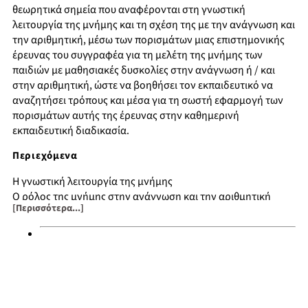
θεωρητικά σημεία που αναφέρονται στη γνωστική
λειτουργία της μνήμης και τη σχέση της με την ανάγνωση και
την αριθμητική, μέσω των πορισμάτων μιας επιστημονικής
έρευνας του συγγραφέα για τη μελέτη της μνήμης των
παιδιών με μαθησιακές δυσκολίες στην ανάγνωση ή / και
στην αριθμητική, ώστε να βοηθήσει τον εκπαιδευτικό να
αναζητήσει τρόπους και μέσα για τη σωστή εφαρμογή των
πορισμάτων αυτής της έρευνας στην καθημερινή
εκπαιδευτική διαδικασία.
Περιεχόμενα
Η γνωστική λειτουργία της μνήμης
Ο ρόλος της μνήμης στην ανάγνωση και την αριθμητική
[Περισσότερα...]
Μια ερευνητική προσπάθεια για τη μελέτη της μνήμης των
παιδιών με μαθησιακές δυσκολίες στην αριθμητική ή / και
την ανάγνωση
Εκπαιδευτικές προεκτάσεις και προτάσεις
Βιβλιογραφία