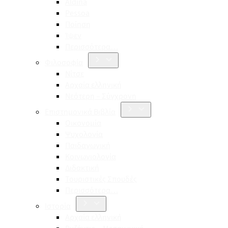
Aldina
Pessoa
Ποίηση
Ίψεν
Περισσότερα…
Φιλοσοφία
Νίτσε
Αρχαία ελληνική
Νεότερη – Σύγχρονη
Επιστημονικά Βιβλία
Οικονομία
Ψυχολογία
Παιδαγωγική
Κοινωνιολογία
Διδακτική
Τουριστικές Σπουδές
Περισσότερα…
Ιστορία
Αρχαία ελληνική