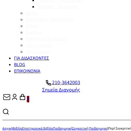
Βυζάντιο – Μεσαιωνική
Νεότερη – Σύγχρονη
Διεθνή
Enid Blyton, Πέντε Φίλοι
Λεξικά
Σχολικά
Βιβλία για την Άνδρο
Νέες Εκδόσεις
Υπό Έκδοση
ΓΙΑ ΔΙΔΑΣΚΟΝΤΕΣ
BLOG
ΕΠΙΚΟΙΝΩΝΙΑ
210-3642003
Σημεία Διανομής
0
Αρχική
Βιβλία
Επιστημονικά Βιβλία
Παιδαγωγική
Συγκριτική Παιδαγωγική
Περί Συγκριτικ