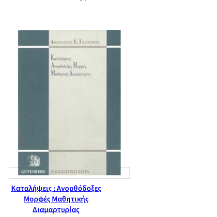
οργάνωση του ελεύθερου χρόνου
Η εικόνα των νέων για το μέλλον: προσδοκίες και φόβοι
Νέοι και αποκλίνουσες πρακτικές: Κάπνισμα, αλκοόλ,
ναρκωτικά
Τελικές παρατηρήσεις
Βιβλιογραφία
Παράρτημα Ι: Ερωτηματολόγιο
Καταλήψεις : Ανορθόδοξες
Μορφές Μαθητικής
Διαμαρτυρίας