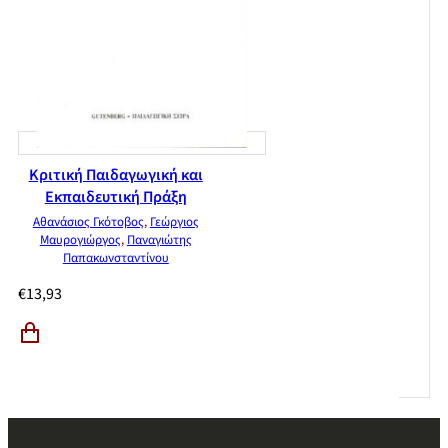
Κριτική Παιδαγωγική και
Εκπαιδευτική Πράξη
Αθανάσιος Γκότοβος
,
Γεώργιος
Μαυρογιώργος
,
Παναγιώτης
Παπακωνσταντίνου
€
13,93