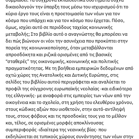
συμβιώσει. Τα σύγχρονα εκπαιδευτικά συστήματα συχνά
δικαιολογούν την ύπαρξη τους μέσω του ισχυρισμού ότι το
κύριο έργο τους είναι η προετοιμασία των νέων για τον
κόσμο που υπάρχει και για τον κόσμο που έρχεται. Πόσο,
όμως, ισχύει αυτό σε περιόδους ταχείας κοινωνικής
μεταβολής; Στο βιβλίο αυτό ο αναγνώστης θα μπορέσει να
δει πώς βιώνουν οι νέοι την ασυνέχεια που προκύπτει στην
πορεία της κοινωνικοποίησης, όταν μεταβάλλονται
απροσδόκητα και ριζικά ορισμένες από τις βασικές
“σταθερές” της οικονομικής, κοινωνικής και πολιτικής
πραγματικότητας. Με τη βοήθεια εμπειρικών δεδομένων από
οχτώ χώρες της Ανατολικής και Δυτικής Ευρώπης, στις
σελίδες του βιβλίου αυτού περιγράφεται και αναλύεται το
προφίλ της σύγχρονης ευρωπαϊκής νεολαίας -και ειδικότερα
της ελληνικής- με αναφορά στις εμπειρίες των νέων από την
οικογένεια και το σχολείο, στη χρήση του ελευθέρου χρόνου,
στους κώδικες αξιών που υιοθετούν, στην αυτό-αντίληψή
τους, στους φόβους και τις προσδοκίες τους για το μέλλον
και, τέλος, σε ορισμένες μορφές αποκλίνουσας
συμπεριφοράς -ιδιαίτερα της νεανικής βίας- που
εκδηλώνεται σε τυπικούς χώρους συνάντησης των νέων στην