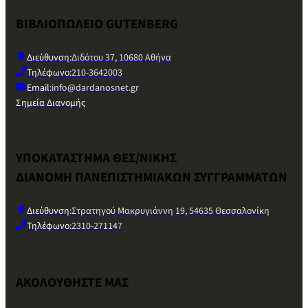
ΒΙΒΛΙΟΠΩΛΕΙΟ GUTENBERG
Διεύθυνση:
Διδότου 37, 10680 Αθήνα
Τηλέφωνο:
210-3642003
Email:
info@dardanosnet.gr
Σημεία Διανομής
ΥΠΟΚΑΤΑΣΤΗΜΑ ΘΕΣ/ΝΙΚΗΣ
ΔΙΑΝΟΜΗ ΠΑΝΕΠΙΣΤΗΜΙΑΚΩΝ ΣΥΓΓΡΑΜΜΑΤΩΝ
Διεύθυνση:
Στρατηγού Μακρυγιάννη 19, 54635 Θεσσαλονίκη
Τηλέφωνο:
2310-271147
ΑΚΟΛΟΥΘΗΣΤΕ ΜΑΣ