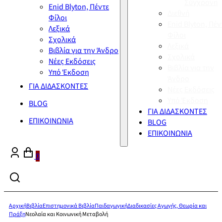
Σύγχρονη
Enid Blyton, Πέντε
Διεθνή
Φίλοι
Enid Blyton, Πέν
Λεξικά
Φίλοι
Σχολικά
Λεξικά
Βιβλία για την Άνδρο
Σχολικά
Νέες Εκδόσεις
Βιβλία για την
Υπό Έκδοση
Άνδρο
ΓΙΑ ΔΙΔΑΣΚΟΝΤΕΣ
Νέες Εκδόσεις
Υπό Έκδοση
BLOG
ΓΙΑ ΔΙΔΑΣΚΟΝΤΕΣ
ΕΠΙΚΟΙΝΩΝΙΑ
BLOG
ΕΠΙΚΟΙΝΩΝΙΑ
0
Αρχική
Βιβλία
Επιστημονικά Βιβλία
Παιδαγωγική
Διαδικασίες Αγωγής, Θεωρία και
Πράξη
Νεολαία και Κοινωνική Μεταβολή