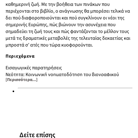
καθημερινή ζωή. Με την βοήθεια των πινάκων που
περιέχονται στο βιβλίο, ο ανάγνωσης θα μπορέσει τελικά να
δει πού διαφοροποιούνται και πού συγκλίνουν οι νέοι της
σημερινής Ευρώπης, πώς βιώνουν την ασυνέχεια που
σημαδεύει τη ζωή τους και πώς φαντάζονται το μέλλον τους
μετά τις δραματικές μεταβολές της τελευταίας δεκαετίας και
μπροστά σ’ ατές που τώρα κυοφορούνται.
Περιεχόμενα
Εισαγωγικές παρατηρήσεις
Νεότητα: Κοινωνική νοηματοδότηση του βιογραφικού
[Περισσότερα...]
χρόνου
Το περιβάλλον προέλευσης: βιογραφικές, κοινωνικές και
πολιτισμικές παράμετροι
Το σχολείο ως θεσμικός χώρος δράσης των νέων
Ψυχολογικά προφίλ των νέων: Προσωπικότητα υπό
διαμόρφωση
Οι αξιακοί κώδικες των νέων: ανάμεσα στην προσαρμογή και
την αμφισβήτηση
Δείτε επίσης
Ομάδες συνομήλικων: οι κρίσιμοι κοινωνικοί εταίροι για την