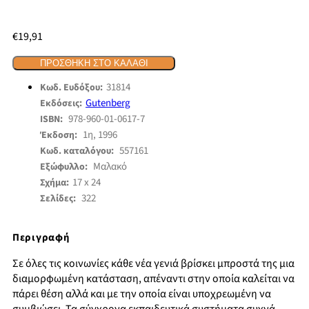
€
19,91
ΠΡΟΣΘΉΚΗ ΣΤΟ ΚΑΛΆΘΙ
31814
Κωδ. Ευδόξου:
Gutenberg
Εκδόσεις:
978-960-01-0617-7
ISBN:
1η, 1996
Έκδοση:
557161
Κωδ. καταλόγου:
Μαλακό
Εξώφυλλο:
17 x 24
Σχήμα:
322
Σελίδες:
Περιγραφή
Σε όλες τις κοινωνίες κάθε νέα γενιά βρίσκει μπροστά της μια
διαμορφωμένη κατάσταση, απέναντι στην οποία καλείται να
πάρει θέση αλλά και με την οποία είναι υποχρεωμένη να