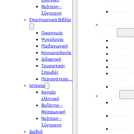
ελληνική
ελληνική
Νεότερη –
Νεότερη –
Σύγχρονη
Σύγχρονη
Επιστημονικά Βιβλία
Επιστημονικά
Οικονομία
Βιβλία
Ψυχολογία
Οικονομία
Παιδαγωγική
Ψυχολογία
Κοινωνιολογία
Παιδαγωγι
Διδακτική
Κοινωνιολ
Τουριστικές
Διδακτική
Σπουδές
Τουριστικέ
Περισσότερα…
Σπουδές
Ιστορία
Περισσότ
Αρχαία
Ιστορία
ελληνική
Αρχαία
Βυζάντιο –
ελληνική
Μεσαιωνική
Βυζάντιο –
Νεότερη –
Μεσαιωνικ
Σύγχρονη
Νεότερη –
Διεθνή