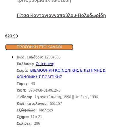
τριτοβάθμια εκπαίδευση
Γίτσα Κοντογιαννοπούλου-Πολυδωρίδη
€
20,90
ΠΡΟΣΘΉΚΗ ΣΤΟ ΚΑΛΆΘΙ
12504695
Κωδ. Ευδόξου:
Gutenberg
Εκδόσεις:
ΒΙΒΛΙΟΘΗΚΗ ΚΟΙΝΩΝΙΚΗΣ ΕΠΙΣΤΗΜΗΣ &
Σειρά:
ΚΟΙΝΩΝΙΚΗΣ ΠΟΛΙΤΙΚΗΣ
43
Τόμος:
978-960-01-0619-3
ISBN:
1η ανατύπωση, 1998 || 1η έκδ., 1996
Έκδοση:
551157
Κωδ. καταλόγου:
Μαλακό
Εξώφυλλο:
14 x 21
Σχήμα:
286
Σελίδες: