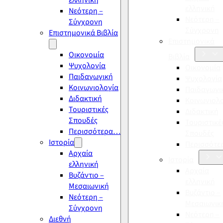
ελληνική
ελληνική
Νεότερη –
Νεότερη –
Σύγχρονη
Σύγχρονη
Επιστημονικά Βιβλία
Επιστημονικά
Οικονομία
Βιβλία
Ψυχολογία
Οικονομία
Παιδαγωγική
Ψυχολογία
Κοινωνιολογία
Παιδαγωγι
Διδακτική
Κοινωνιολ
Τουριστικές
Διδακτική
Σπουδές
Τουριστικέ
Περισσότερα…
Σπουδές
Ιστορία
Περισσότ
Αρχαία
Ιστορία
ελληνική
Αρχαία
Βυζάντιο –
ελληνική
Μεσαιωνική
Βυζάντιο –
Νεότερη –
Μεσαιωνικ
Σύγχρονη
Νεότερη –
Διεθνή