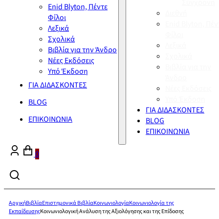
Σύγχρονη
Enid Blyton, Πέντε
Διεθνή
Φίλοι
Enid Blyton, Πέν
Λεξικά
Φίλοι
Σχολικά
Λεξικά
Βιβλία για την Άνδρο
Σχολικά
Νέες Εκδόσεις
Βιβλία για την
Υπό Έκδοση
Άνδρο
ΓΙΑ ΔΙΔΑΣΚΟΝΤΕΣ
Νέες Εκδόσεις
Υπό Έκδοση
BLOG
ΓΙΑ ΔΙΔΑΣΚΟΝΤΕΣ
ΕΠΙΚΟΙΝΩΝΙΑ
BLOG
ΕΠΙΚΟΙΝΩΝΙΑ
0
Αρχική
Βιβλία
Επιστημονικά Βιβλία
Κοινωνιολογία
Κοινωνιολογία της
Εκπαίδευσης
Κοινωνιολογική Ανάλυση της Αξιολόγησης και της Επίδοσης