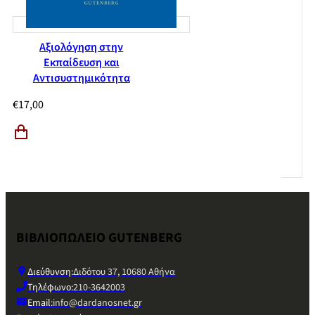
Αξιολόγηση στην
Εκπαίδευση και
Αντισυστημικότητα
€
17,00
ΒΙΒΛΙΟΠΩΛΕΙΟ GUTENBERG
Διεύθυνση:
Διδότου 37, 10680 Αθήνα
Τηλέφωνο:
210-3642003
Email:
info@dardanosnet.gr