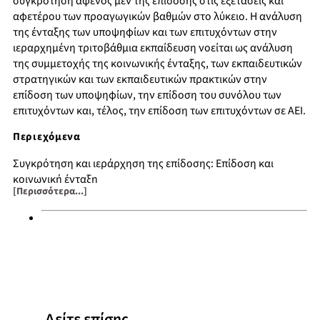
συγκρότηση αφενός μεν της επίδοσης στις εξετάσεις και
αφετέρου των προαγωγικών βαθμών στο λύκειο. Η ανάλυση
της ένταξης των υποψηφίων και των επιτυχόντων στην
ιεραρχημένη τριτοβάθμια εκπαίδευση νοείται ως ανάλυση
της συμμετοχής της κοινωνικής ένταξης, των εκπαιδευτικών
στρατηγικών και των εκπαιδευτικών πρακτικών στην
επίδοση των υποψηφίων, την επίδοση του συνόλου των
επιτυχόντων και, τέλος, την επίδοση των επιτυχόντων σε ΑΕΙ.
Περιεχόμενα
Συγκρότηση και ιεράρχηση της επίδοσης: Επίδοση και
κοινωνική ένταξη
[Περισσότερα...]
Πρακτικές των εκπαιδευτικών στην αξιολόγηση και
κοινωνική ένταξη των υποψηφίων
Ένταξη στην ιεραρχημένη επίδοση
Επίδοση στο σχολείο και επίδοση στις εξετάσεις
Αξιολόγηση από τους βαθμολογητές των εξετάσεων και
επιλεγμένους βαθμολογητές
Πρακτική των εκπαιδευτικών στην αξιολόγηση και
ιεράρχηση της επίδοσης
Δείτε επίσης