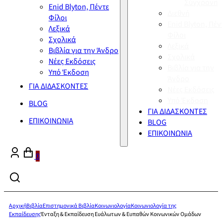
Σύγχρονη
Enid Blyton, Πέντε
Διεθνή
Φίλοι
Enid Blyton, Πέν
Λεξικά
Φίλοι
Σχολικά
Λεξικά
Βιβλία για την Άνδρο
Σχολικά
Νέες Εκδόσεις
Βιβλία για την
Υπό Έκδοση
Άνδρο
ΓΙΑ ΔΙΔΑΣΚΟΝΤΕΣ
Νέες Εκδόσεις
Υπό Έκδοση
BLOG
ΓΙΑ ΔΙΔΑΣΚΟΝΤΕΣ
ΕΠΙΚΟΙΝΩΝΙΑ
BLOG
ΕΠΙΚΟΙΝΩΝΙΑ
0
Αρχική
Βιβλία
Επιστημονικά Βιβλία
Κοινωνιολογία
Κοινωνιολογία της
Εκπαίδευσης
Ένταξη & Εκπαίδευση Ευάλωτων & Ευπαθών Κοινωνικών Ομάδων