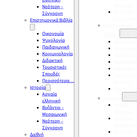
ελληνική
ελληνική
Νεότερη –
Νεότερη –
Σύγχρονη
Σύγχρονη
Επιστημονικά Βιβλία
Επιστημονικά
Οικονομία
Βιβλία
Ψυχολογία
Οικονομία
Παιδαγωγική
Ψυχολογία
Κοινωνιολογία
Παιδαγωγι
Διδακτική
Κοινωνιολ
Τουριστικές
Διδακτική
Σπουδές
Τουριστικέ
Περισσότερα…
Σπουδές
Ιστορία
Περισσότ
Αρχαία
Ιστορία
ελληνική
Αρχαία
Βυζάντιο –
ελληνική
Μεσαιωνική
Βυζάντιο –
Νεότερη –
Μεσαιωνικ
Σύγχρονη
Νεότερη –
Διεθνή