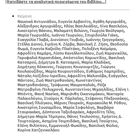
[Κατεβάστε τα αναλυτικά περιεχόμενα του βιβλίου...]
Κείμενα
,
,
,
Ναυσικά Αντωνιάδου
Ευγενία Αρβανίτη
Αγάθη Αργυριάδη
,
,
,
Αλέξανδρος Αργυριάδης
Ηλίας Βασιλειάδης
Λίνα Βασιλείου
,
,
,
Αικατερίνη Βάσιου
Μαλαματή Βελώνη
Γεωργία Βούλγαρη
,
,
,
Μαρία Γεωργιάδη
Ιωάννα Γεωργίου
Σπυριδούλα Γιάκη
,
,
,
Ευαγγελία Γλαβά
Διονύσιος Γουβιάς
Ιωάννης Γρηγοράκης
,
,
,
Στέλλα Δανού
Ειρήνη Κ. Ζέρβα
Βασιλική Ζ. Ζήση
Θεοδοσία
,
,
,
Θωμά
Ευγενία Καζούλη-Πλαϊτάκη
Πολυξένη Καϊμάρα
,
,
,
Αφροδίτη Καμάρη
Λίσσυ Κανελλοπούλου
Ζωή Καρανικόλα
,
,
Γαρυφαλιά Καραπιδάκη
Απόστολος Καριωτίδης
Βασιλική
,
,
,
Κατσαρού
Δήμητρα Β. Κατσαρού
Μαρία Κλαδάκη
,
,
Δημήτρης Κόκκινος
Γεώργιος Κουγιουμτζής
Γιώργος
,
,
,
Κουλαουζίδης
Μαρία Κουρουτσίδου
Ευθύμιος Λαμπρίδης
,
,
Νάταλη Λοϊζιδου-Ιερείδου
Αφροδίτη Μαλισιόβα
Ευάγγελος
,
,
Μάντσος
Ζωή Μαστροθανάση
Κωνσταντίνος
,
,
Μαστροθανάσης
Τρύφωνας Μαυροπαλιάς
Ρόζα
,
,
Μητροβγένη-Πολυχρονά
Κωνσταντίνος Μιχαηλίδης
Ελένη Ι.
,
,
,
Μπόντη
Φανή Νασίκα
Μαριάνθη Οικονομάκου
Νεκταρία
,
,
,
Παλαιολόγου
Σταύρος Κ. Πάρλαλης
Στέφανος Πλεξουσάκης
,
,
,
Βασιλική Πλιόγκου
Μάριος Πουρκός
Κυριακούλα Μ. Ρόθου
,
,
Αικατερίνη Σουσαμίδου
Μαρία Σοφολόγη
Βαρβάρα
,
,
,
Σταυρακάκη
Δέσποινα Ταξειδαράκη
Αφροδίτη Τέλη
,
,
Δήμητρα-Μαρία Τόμπρου
Θάνος Τουλούπης
Χρήστος Δ.
,
,
,
Τουρτούρας
Ασημίνα Τσιμπιδάκη
Βασιλική Τσούρτου
,
,
,
Ελένη Φιλίππου
Εμμανουήλ Φωκίδης
Βασιλική Φώλια
Κορίνα Χατζηνικολάου