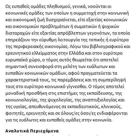
Ως ευπαθείς ομάδες πληθυσμού, γενικά, νοούνται οι
κοινωνικές ομάδες των οποίων η συμμετοχή στην κοινωνική
και οικονομική ζωή δυσχεραίνεται, είτε εξαιτίας κοινωνικών
και οικονομικών προβλημάτων ή σωματικών ή ψυχικών
διαταραχών είτε εξαιτίας απρόβλεπτων γεγονότων, τα οποία
επηρεάζουν την εύρυθμη λειτουργία της τοπικής ή ευρύτερα
της περιφερειακής οικονομίας. Λόγω του βιβλιογραφικού και
ερευνητικού ελλείμματος στην Ελλάδα και στον ευρύτερο
ευρωπαϊκό χώρο, ο τόμος αυτός θεωρείται ότι αποτελεί
σημαντική συνεισφορά στη μελέτη των ευάλωτων και
ευπαθών κοινωνικών ομάδων, αφού πραγματεύεται τα
χαρακτηριστικά τους, τις παρεμβάσεις και τη συμπερίληψή
τους στο ευρύτερο κοινωνικό γίγνεσθαι. Ο τόμος αποτελεί
μοναδική προσθήκη στις επιστήμες της εκπαίδευσης, της
κοινωνιολογίας, της ψυχολογίας, της αναπτυξιολογίας και
της υγείας, απευθυνόμενος σε εκπαιδευτικούς, κλινικούς,
φοιτητές, ερευνητές και σε όλους/ες όσοι/ες ενδιαφέρονται
για τις ευάλωτες και ευπαθείς ομάδες στην κοινωνία.
Αναλυτικά Περιεχόμενα