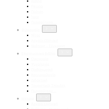
Aldina
Pessoa
Ποίηση
Ίψεν
Περισσότερα…
Φιλοσοφία
Νίτσε
Αρχαία ελληνική
Νεότερη – Σύγχρονη
Επιστημονικά Βιβλία
Οικονομία
Ψυχολογία
Παιδαγωγική
Κοινωνιολογία
Διδακτική
Τουριστικές Σπουδές
Περισσότερα…
Ιστορία
Αρχαία ελληνική