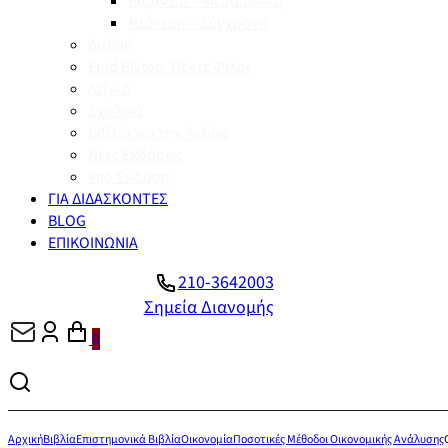
Βυζάντιο – Μεσαιωνική
Νεότερη – Σύγχρονη
Διεθνή
Enid Blyton, Πέντε Φίλοι
Λεξικά
Σχολικά
Βιβλία για την Άνδρο
Νέες Εκδόσεις
Υπό Έκδοση
ΓΙΑ ΔΙΔΑΣΚΟΝΤΕΣ
BLOG
ΕΠΙΚΟΙΝΩΝΙΑ
210-3642003
Σημεία Διανομής
0
Αρχική
Βιβλία
Επιστημονικά Βιβλία
Οικονομία
Ποσοτικές Μέθοδοι Οικονομικής Ανάλυσης