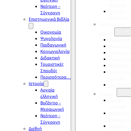
ελληνική
ελληνική
Νεότερη –
Νεότερη –
Σύγχρονη
Σύγχρονη
Επιστημονικά Βιβλία
Επιστημονικά
Οικονομία
Βιβλία
Ψυχολογία
Οικονομία
Παιδαγωγική
Ψυχολογία
Κοινωνιολογία
Παιδαγωγι
Διδακτική
Κοινωνιολ
Τουριστικές
Διδακτική
Σπουδές
Τουριστικέ
Περισσότερα…
Σπουδές
Ιστορία
Περισσότ
Αρχαία
Ιστορία
ελληνική
Αρχαία
Βυζάντιο –
ελληνική
Μεσαιωνική
Βυζάντιο –
Νεότερη –
Μεσαιωνικ
Σύγχρονη
Νεότερη –
Διεθνή