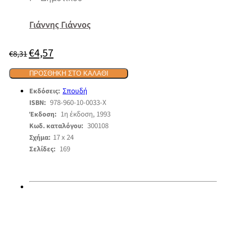
Γιάννης Γιάννος
€
4,57
Original
Η
€
8,31
price
τρέχουσα
was:
τιμή
€8,31.
ΠΡΟΣΘΉΚΗ ΣΤΟ ΚΑΛΆΘΙ
είναι:
€4,57.
Σπουδή
Εκδόσεις:
978-960-10-0033-Χ
ISBN:
1η έκδοση, 1993
Έκδοση:
300108
Κωδ. καταλόγου:
17 x 24
Σχήμα:
169
Σελίδες: