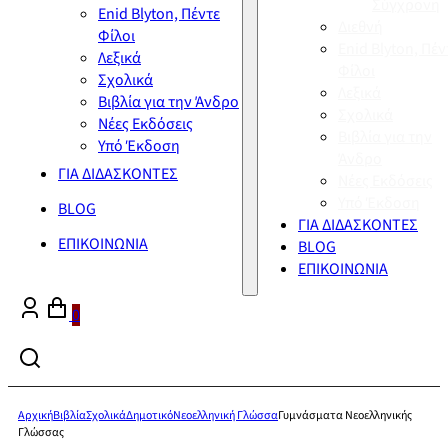
Σύγχρονη
Enid Blyton, Πέντε
Διεθνή
Φίλοι
Enid Blyton, Πέν
Λεξικά
Φίλοι
Σχολικά
Λεξικά
Βιβλία για την Άνδρο
Σχολικά
Νέες Εκδόσεις
Βιβλία για την
Υπό Έκδοση
Άνδρο
ΓΙΑ ΔΙΔΑΣΚΟΝΤΕΣ
Νέες Εκδόσεις
Υπό Έκδοση
BLOG
ΓΙΑ ΔΙΔΑΣΚΟΝΤΕΣ
ΕΠΙΚΟΙΝΩΝΙΑ
BLOG
ΕΠΙΚΟΙΝΩΝΙΑ
0
Αρχική
Βιβλία
Σχολικά
Δημοτικό
Νεοελληνική Γλώσσα
Γυμνάσματα Νεοελληνικής
Γλώσσας