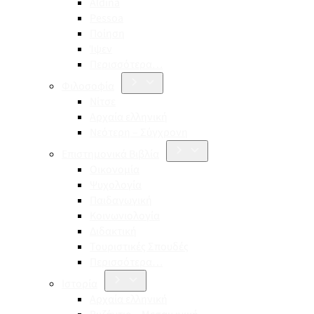
Aldina
Pessoa
Ποίηση
Ίψεν
Περισσότερα…
Φιλοσοφία
Νίτσε
Αρχαία ελληνική
Νεότερη – Σύγχρονη
Επιστημονικά Βιβλία
Οικονομία
Ψυχολογία
Παιδαγωγική
Κοινωνιολογία
Διδακτική
Τουριστικές Σπουδές
Περισσότερα…
Ιστορία
Αρχαία ελληνική