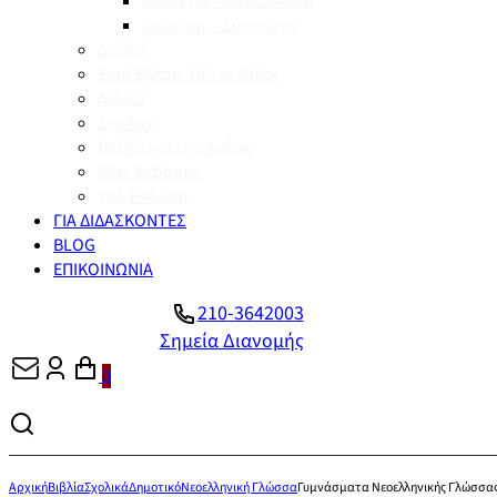
Βυζάντιο – Μεσαιωνική
Νεότερη – Σύγχρονη
Διεθνή
Enid Blyton, Πέντε Φίλοι
Λεξικά
Σχολικά
Βιβλία για την Άνδρο
Νέες Εκδόσεις
Υπό Έκδοση
ΓΙΑ ΔΙΔΑΣΚΟΝΤΕΣ
BLOG
ΕΠΙΚΟΙΝΩΝΙΑ
210-3642003
Σημεία Διανομής
0
Αρχική
Βιβλία
Σχολικά
Δημοτικό
Νεοελληνική Γλώσσα
Γυμνάσματα Νεοελληνικής Γλώσσα